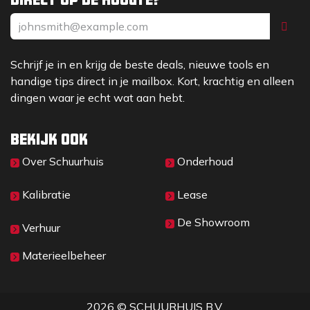
G
Zithoogte
H
Hoogte met veiligheidsdak
I
Hoogte met cabine
J
Hoogte voorframe
Schrijf je in en krijg de beste deals, nieuwe tools en
K
Max. dumphoogte
L
Hefhoogte
handige tips direct in je mailbox. Kort, krachtig en alleen
M
Max. hoogte met bak
dingen waar je echt wat aan hebt.
N
Inhaalhoek op bodem
O
Inhaalhoek bij max. hefhoogte
P
Uitkiphoek (max.)
Bekijk ook
Q
Oprijhoek (max.)
Over Sc​huurhuis
Onderhoud
R
Diameter standaard band
1A
Buiten draairadius (met bak)
Kalibratie
Lease
1B
Buiten draairadius (zonder bak)
1C
Binnen draairadius
De Showroom
1D
Min. machinebreedte
Verhuur
Materieelbeheer
Afmetingen gemeten op standaard banden
2026 © SCHUURHUIS B.V.