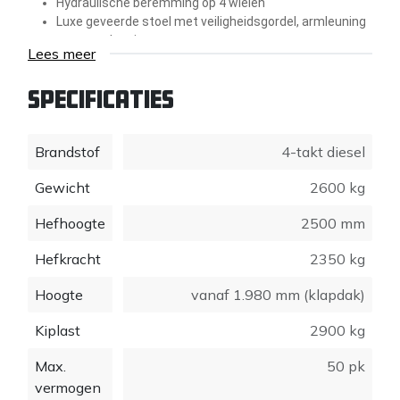
Hydraulische beremming op 4 wielen
Luxe geveerde stoel met veiligheidsgordel, armleuning
en rugverlenging
Lees meer
Accu, 77 Ah
Hoofdstroomafsluiter
Specificaties
Antidiefstalbeveiliging met toegangscode (niet
gecertificeerd)
Vangmuil achterop
Brandstof
4-takt diesel
Contragewicht geïntegreerd in bumper
Werklamp (halogeen) op hefarm
Gewicht
2600 kg
Cycloonfilter
Oliekoeler
Hefhoogte
2500 mm
Hefkracht
2350 kg
Motor
Kubota D1803 CR (3 cilinder), Stage V met DOC
Motorvermogen
50 PK / 36 kW
Hoogte
vanaf 1.980 mm (klapdak)
Brandstof
Diesel
Bedrijfsgewicht
2600 kg
1
Kiplast
2900 kg
Hefkracht
2350 kg
Kiplast
2900 kg
2
Max.
50 pk
Hefhoogte
2500 mm
2
vermogen
Lengte zonder