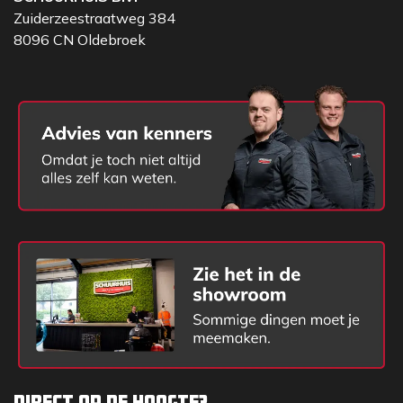
Zuiderzeestraatweg 384
8096 CN Oldebroek
A
Wielbasis
B
Totale lengte (zonder bak)
C
Totale lengte (met bak)
Direct op de hoogte?