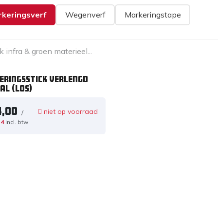
keringsverf
Wegenverf
Markeringstape
eringsstick verlengd
al (los)
4,00
niet op voorraad
/
14
incl. btw