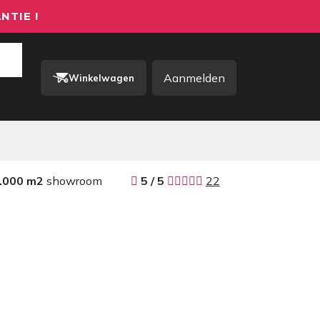
NTIE !
Aanmelden
Winkelwagen
rkkleding / PBM
Contact
.000 m2
showroom
​​
5 / 5 ​
22