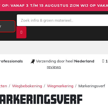
 OP: VANAF 3 T/M 15 AUGUSTUS ZIJN WIJ OP VAKA
r
Meetapparatuur
Aanhangwagens
We
rofessionals ​​
Verzending door heel
Nederland
1
reviews​
cten
Wegbebakening
Wegmarkering
Markeringsverf
arkeringsverf