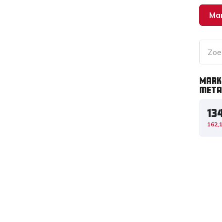
Mar
Mark
meta
13
162,