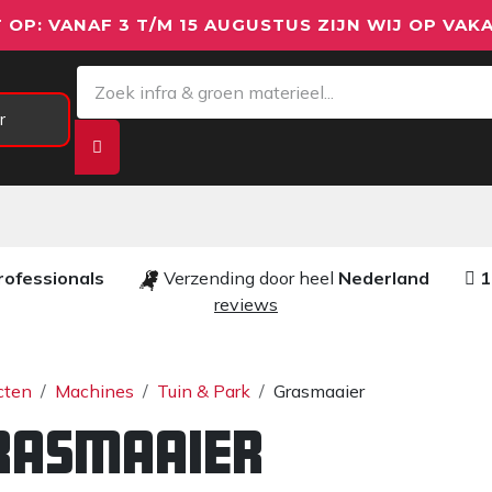
 OP: VANAF 3 T/M 15 AUGUSTUS ZIJN WIJ OP VAKA
r
Meetapparatuur
Aanhangwagens
We
rofessionals ​​
Verzending door heel
Nederland
1
reviews​
cten
Machines
Tuin & Park
Grasmaaier
rasmaaier