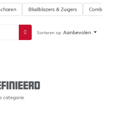
charen
Bladblazers & Zuigers
Combisysteem
G
Aanbevolen
Sorteren op:
finieerd
 categorie.