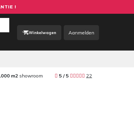
NTIE !
Aanmelden
Winkelwagen
rkkleding / PBM
Contact
.000 m2
showroom
​​
5 / 5 ​
22