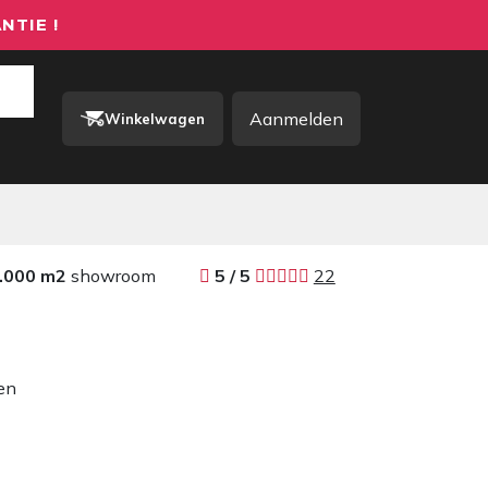
NTIE !
Aanmelden
Winkelwagen
rkkleding / PBM
Contact
.000 m2
showroom
​​
5 / 5 ​
22
en