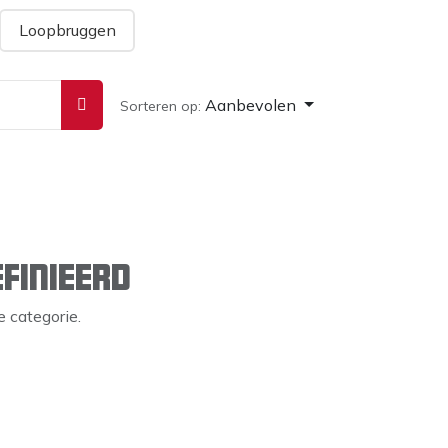
Loopbruggen
Aanbevolen
Sorteren op:
finieerd
 categorie.