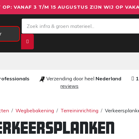
 OP: VANAF 3 T/M 15 AUGUSTUS ZIJN WIJ OP VAKA
r
Meetapparatuur
Aanhangwagens
We
rofessionals ​​
Verzending door heel
Nederland
1
reviews​
cten
Wegbebakening
Terreininrichting
Verkeersplank
erkeersplanken