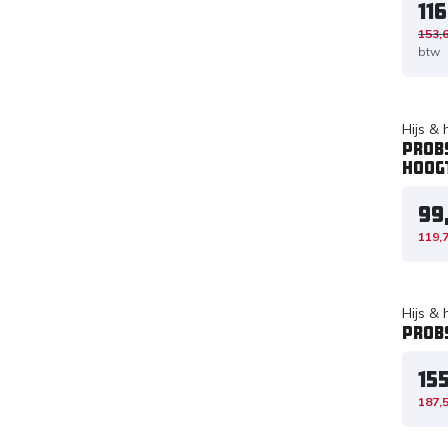
11
153,
btw
Hijs &
PROBS
hoogt
99
119,
Hijs &
PROB
15
187,