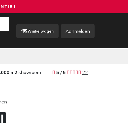
NTIE !
Aanmelden
Winkelwagen
rkkleding / PBM
Contact
.000 m2
showroom
​​
5 / 5 ​
22
men
n