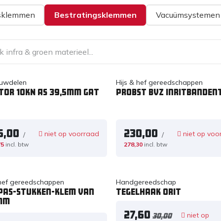
sklemmen
Bestratingsklemmen
Vacuümsystemen
uwdelen
Hijs & hef gereedschappen
tor 10kN As 39,5mm Gat
PROBST BVZ Inritbanden
5,00
230,00
niet op voorraad
niet op voo
/
/
75
incl. btw
278,30
incl. btw
 hef gereedschappen
Handgereedschap
 Pas-stukken-klem van
Tegelhaak ORIT
mm
27,60
niet op
30,00