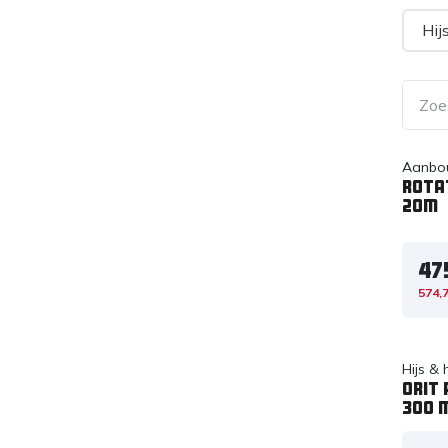
Hij
Aanbo
Rota
20m
47
574,
Hijs &
Orit
300 