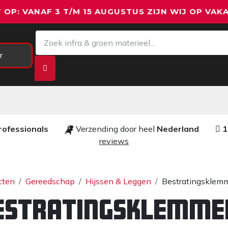
 OP: VANAF 3 T/M 15 AUGUSTUS ZIJN WIJ OP VAKA
r
Meetapparatuur
Aanhangwagens
We
rofessionals ​​
Verzending door heel
Nederland
1
reviews​
cten
Gereedschap
Hijssen & Leggen
Bestratingsklem
estratingsklemme