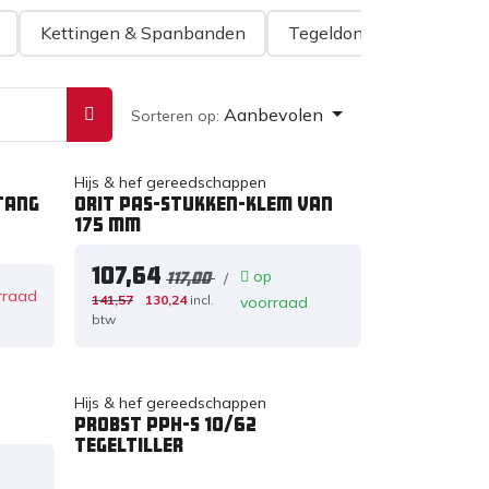
Kettingen & Spanbanden
Tegeldonkeys
Puth
Aanbevolen
Sorteren op:
Hijs & hef gereedschappen
tang
Orit Pas-stukken-klem van
175 mm
107,64
op
/
117,00
rraad
141,57
130,24
incl.
voorraad
btw
Hijs & hef gereedschappen
PROBST PPH-S 10/62
tegeltiller