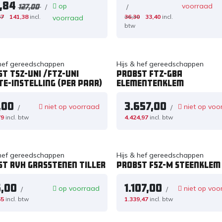
6,84
op
voorraad
/
/
127,00
67
141,38
incl.
36,30
33,40
incl.
voorraad
btw
 hef gereedschappen
Hijs & hef gereedschappen
T TSZ-UNI /FTZ-UNI
PROBST FTZ-GBA
e-instelling (per paar)
Elementenklem
,00
3.657,00
niet op voorraad
niet op voo
/
/
79
incl. btw
4.424,97
incl. btw
 hef gereedschappen
Hijs & hef gereedschappen
ST RVH Grasstenen tiller
PROBST FSZ-M steenklem
5,00
1.107,00
op voorraad
niet op voo
/
/
55
incl. btw
1.339,47
incl. btw