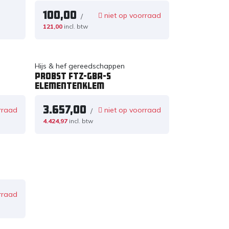
100,00
niet op voorraad
/
121,00
incl. btw
Hijs & hef gereedschappen
PROBST FTZ-GBA-S
Elementenklem
3.657,00
rraad
niet op voorraad
/
4.424,97
incl. btw
rraad