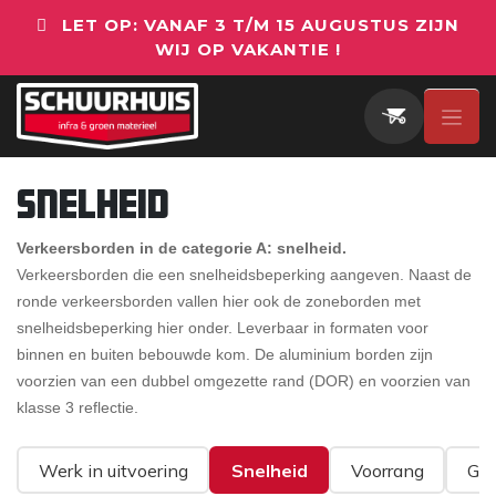
Overslaan naar inhoud
LET OP: VANAF 3 T/M 15 AUGUSTUS ZIJN
WIJ OP VAKANTIE !
Snelheid
Verkeersborden in de categorie A: snelheid.
Verkeersborden die een snelheidsbeperking aangeven. Naast de
ronde verkeersborden vallen hier ook de zoneborden met
snelheidsbeperking hier onder. Leverbaar in formaten voor
binnen en buiten bebouwde kom. De aluminium borden zijn
voorzien van een dubbel omgezette rand (DOR) en voorzien van
klasse 3 reflectie.
Werk in uitvoering
Snelheid
Voorrang
Ges