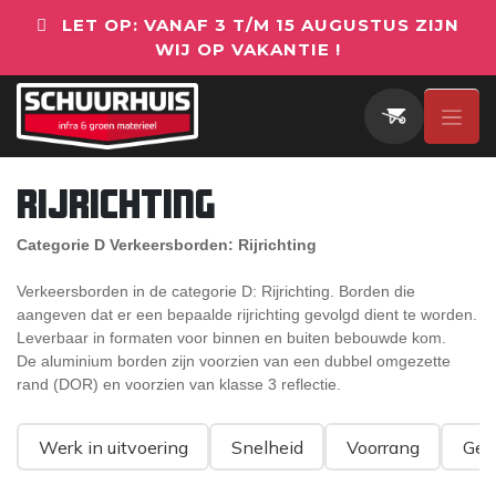
Overslaan naar inhoud
LET OP: VANAF 3 T/M 15 AUGUSTUS ZIJN
WIJ OP VAKANTIE !
Rijrichting
Categorie D Verkeersborden: Rijrichting
Verkeersborden in de categorie D: Rijrichting. Borden die
aangeven dat er een bepaalde rijrichting gevolgd dient te worden.
Leverbaar in formaten voor binnen en buiten bebouwde kom.
De aluminium borden zijn voorzien van een dubbel omgezette
rand (DOR) en voorzien van klasse 3 reflectie.
Werk in uitvoering
Snelheid
Voorrang
Ges