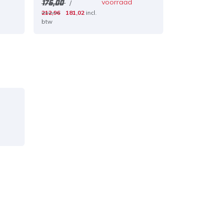
d
voorraad
/
176,00
212,96
181,02
incl.
btw