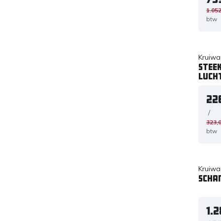
1.052
btw
Kruiwa
Stee
luch
22
/
323,
btw
Kruiwa
Scha
1.2