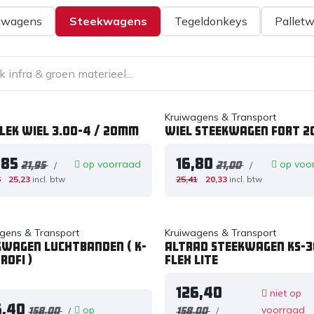
iwagens
Steekwagens
Tegeldonkeys
Pallet
Kruiwagens & Transport
lek wiel 3.00-4 / 20mm
Wiel steekwagen FORT 
,85
16,80
op voorraad
op voo
/
/
21,95
21,00
6
25,23
incl. btw
25,41
20,33
incl. btw
gens & Transport
Kruiwagens & Transport
kwagen luchtbanden ( K-
Altrad Steekwagen KS-
rofi )
Flex Lite
126,40
niet op
6,40
op
voorraad
/
/
158,00
158,00