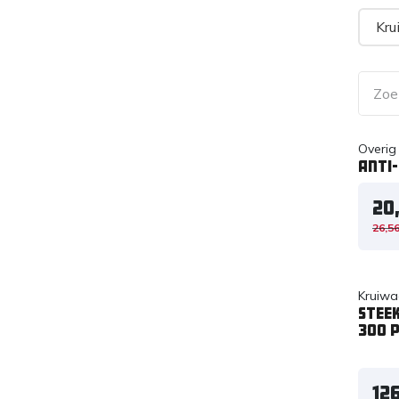
Kru
Overig
Anti-
20
26,5
Kruiwa
Stee
300 p
12