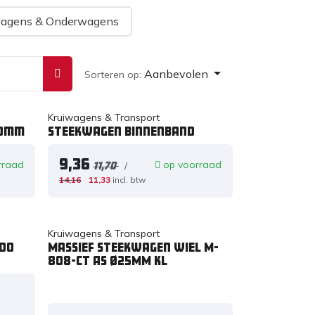
wagens & Onderwagens
Aanbevolen
Sorteren op:
Kruiwagens & Transport
20mm
Steekwagen binnenband
9,36
rraad
op voorraad
/
11,70
14,16
11,33
incl. btw
Kruiwagens & Transport
300
Massief steekwagen wiel M-
808-CT AS Ø25MM KL