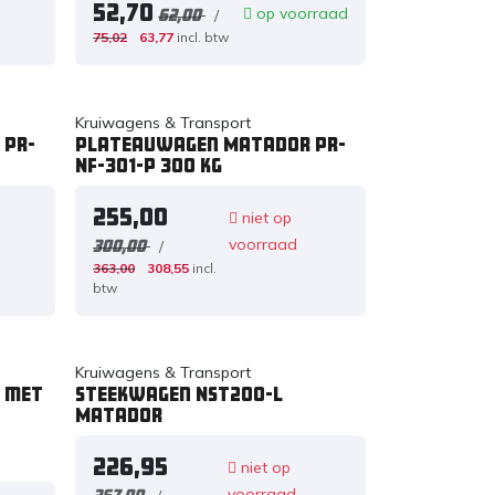
52,70
op voorraad
/
62,00
75,02
63,77
incl. btw
Kruiwagens & Transport
 PR-
Plateauwagen Matador PR-
NF-301-P 300 kg
255,00
niet op
voorraad
/
300,00
363,00
308,55
incl.
btw
Kruiwagens & Transport
Z met
Steekwagen NST200-L
Matador
226,95
niet op
voorraad