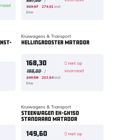
/
267,00
rraad
323,07
274,61
incl.
btw
Kruiwagens & Transport
NST-
Hellingrooster Matador
168,30
niet op
voorraad
/
198,00
239,58
203,64
incl.
d
btw
Kruiwagens & Transport
Steekwagen EX-GH150
standaard Matador
149,60
niet op