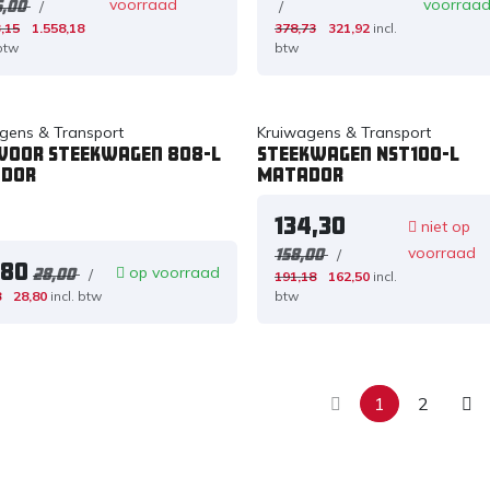
voorraad
voorraa
/
/
5,00
,15
1.558,18
378,73
321,92
incl.
 btw
btw
gens & Transport
Kruiwagens & Transport
 voor steekwagen 808-L
Steekwagen NST100-L
dor
Matador
134,30
niet op
voorraad
/
158,00
,80
op voorraad
/
28,00
191,18
162,50
incl.
8
28,80
incl. btw
btw
1
2