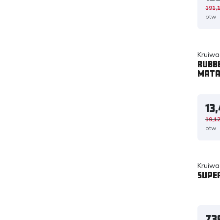
191,
btw
Kruiwa
Rubb
Mata
13
19,1
btw
Kruiwa
Supe
73