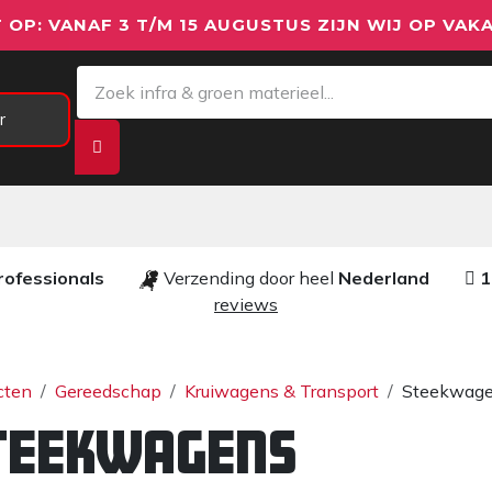
 OP: VANAF 3 T/M 15 AUGUSTUS ZIJN WIJ OP VAKA
r
Meetapparatuur
Aanhangwagens
We
rofessionals ​​
Verzending door heel
Nederland
1
reviews​
cten
Gereedschap
Kruiwagens & Transport
Steekwag
teekwagens