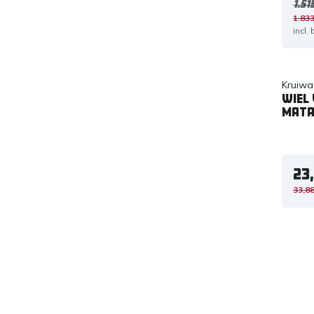
1.51
1.833
incl.
Kruiwa
Wiel
Mata
23
33,8