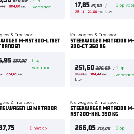
/
870,00
17,85
op voo
/
21,00
,70
894,80
incl.
voorraad
25,41
21,60
incl. btw
gens & Transport
Kruiwagens & Transport
kwagen M-NST300-L met
Steekwagen Matador M-
tbanden
300-CT 350 kg
6,95
op
267,00
251,60
voorraad
op
/
296,00
07
274,61
incl.
358,16
304,44
incl.
voorraa
btw
gens & Transport
Kruiwagens & Transport
melwagen LB Matador
Steekwagen Matador M-
NST200-XXL 350 kg
87,75
266,05
niet op
op
313,00