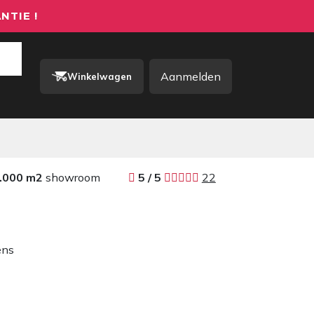
NTIE !
Aanmelden
Winkelwagen
rkkleding / PBM
Contact
.000 m2
showroom
​​
5 / 5 ​
22
ens