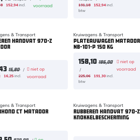
18
152,94
incl.
191,18
152,94
incl.
voorraad
btw
gens & Transport
Kruiwagens & Transport
eren handvat 970-Z
Plateauwagen Matador
dor
NB-101-P 150 kg
158,10
niet op
186,00
,43
niet op
voorraad
/
/
15,80
2
16,25
incl.
225,06
191,30
incl.
voorraad
btw
gens & Transport
Kruiwagens & Transport
rhond CT Matador
Rubberen handvat 970-
knokkelbescherming
9,50
op