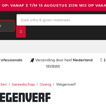
 OP: VANAF 3 T/M 15 AUGUSTUS ZIJN WIJ OP VAKA
r
Meetapparatuur
Aanhangwagens
We
rofessionals ​​
Verzending door heel
Nederland
1
reviews​
cten
Gereedschap
Overig
Wegenverf
egenverf