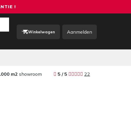
NTIE !
Aanmelden
Winkelwagen
rkkleding / PBM
Contact
.000 m2
showroom
​​
5 / 5 ​
22