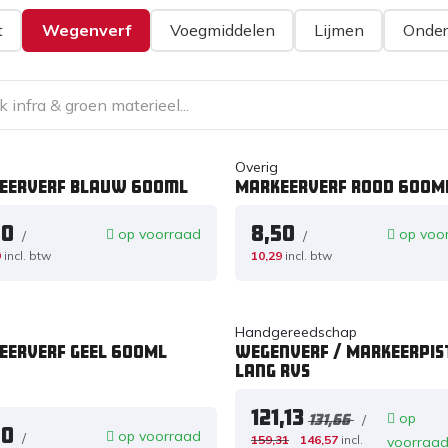
t
Wegenverf
Voegmiddelen
Lijmen
Onder
Overig
eerverf blauw 600ml
Markeerverf rood 600M
50
8,50
op voorraad
op voo
/
/
9
incl. btw
10,29
incl. btw
Handgereedschap
eerverf geel 600ML
Wegenverf / Markeerpis
lang RVS
121,13
op
/
131,66
50
op voorraad
/
159,31
146,57
incl.
voorraa