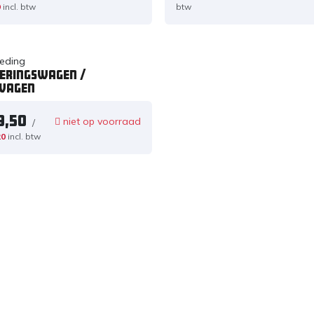
9
incl. btw
btw
eding
eringswagen /
wagen
9,50
niet op voorraad
/
20
incl. btw