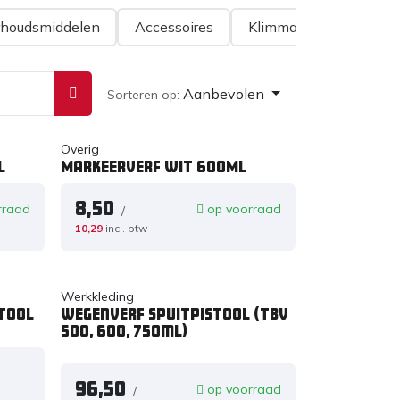
houdsmiddelen
Accessoires
Klimmateriaal
Aanbevolen
Sorteren op:
Overig
L
Markeerverf wit 600ML
8,50
rraad
op voorraad
/
10,29
incl. btw
Werkkleding
tool
Wegenverf Spuitpistool (tbv
500, 600, 750ml)
96,50
op voorraad
/
d