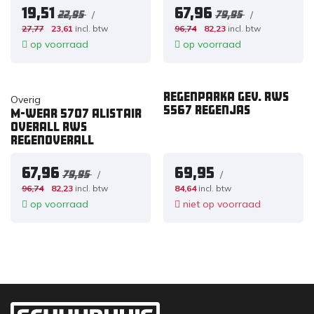
19,51
67,96
/
/
22,95
79,95
27,77
23,61
incl. btw
96,74
82,23
incl. btw
op voorraad
op voorraad
Regenparka gev. RWS
Overig
5567 regenjas
M-Wear 5707 Alistair
overall RWS
regenoverall
67,96
69,95
/
/
79,95
96,74
82,23
incl. btw
84,64
incl. btw
op voorraad
niet op voorraad