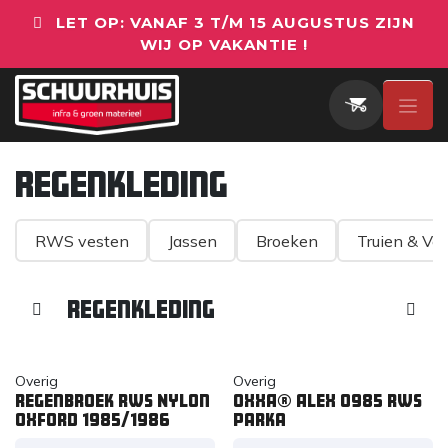
Overslaan naar inhoud
LET OP: VANAF 3 T/M 15 AUGUSTUS ZIJN
WIJ OP VAKANTIE !
Regenkleding
RWS vesten
Jassen
Broeken
Truien & Ve
Regenkleding
Overig
Overig
Regenbroek RWS Nylon
OXXA® Alex 0985 RWS
oxford 1985/1986
parka