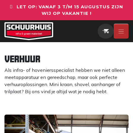
Overslaan naar inhoud
LET OP: VANAF 3 T/M 15 AUGUSTUS ZIJN
WIJ OP VAKANTIE !
verhuur
Als infra- of hoveniersspecialist hebben we niet alleen
meetapparatuur en gereedschap, maar ook perfecte
verhuuroplossingen. Mini kraan, shovel, aanhanger of
trilplaat? Bij ons vind je altijd wat je nodig hebt.