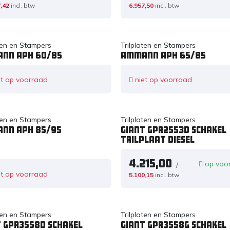
,42
incl. btw
6.957,50
incl. btw
aten en Stampers
Trilplaten en Stampers
nn APH 60/85
Ammann APH 65/85
t op voorraad
niet op voorraad
aten en Stampers
Trilplaten en Stampers
nn APH 85/95
Giant GPR2553D schakel
trilplaat diesel
4.215,00
op voo
/
t op voorraad
5.100,15
incl. btw
aten en Stampers
Trilplaten en Stampers
t GPR3558D schakel
Giant GPR3558G schakel