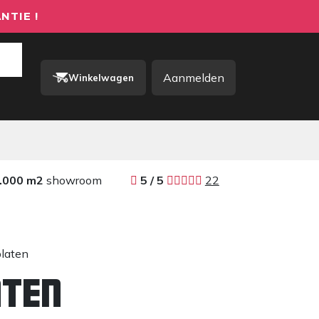
NTIE !
Aanmelden
Winkelwagen
rkkleding / PBM
Contact
.000 m2
showroom
​​
5 / 5 ​
22
platen
aten