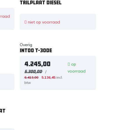
trilplaat diesel
rraad
niet op voorraad
Overig
INTOO T-30DE
4.245,00
op
voorraad
/
5.300,00
6.413,00
5.136,45
incl.
btw
at