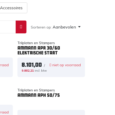
Accessoires
Aanbevolen
Sorteren op:
Trilplaten en Stampers
Ammann APR 30/60
elektrische start
8.101,00
rraad
niet op voorraad
/
9.802,21
incl. btw
Trilplaten en Stampers
Ammann APH 50/75
rraad