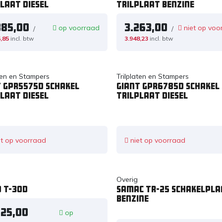
laat diesel
trilplaat benzine
385,00
3.263,00
op voorraad
niet op voo
/
/
,85
incl. btw
3.948,23
incl. btw
aten en Stampers
Trilplaten en Stampers
t GPR5575D schakel
Giant GPR6785D schakel
laat diesel
trilplaat diesel
t op voorraad
niet op voorraad
Overig
O T-30D
Samac TR-25 schakelpla
benzine
825,00
op