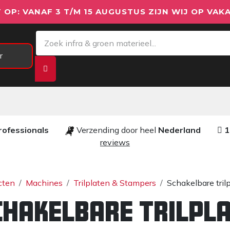
 OP: VANAF 3 T/M 15 AUGUSTUS ZIJN WIJ OP VAKA
r
Meetapparatuur
Aanhangwagens
We
rofessionals ​​
Verzending door heel
Nederland
1
reviews​
cten
Machines
Trilplaten & Stampers
Schakelbare tril
chakelbare trilpl