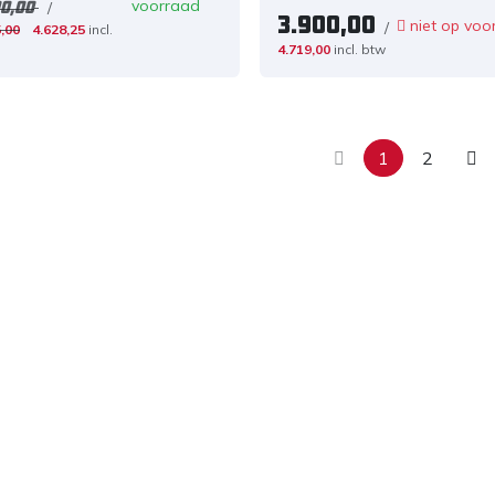
voorraad
/
00,00
3.900,00
niet op voo
/
,00
4.628,25
incl.
4.719,00
incl. btw
1
2