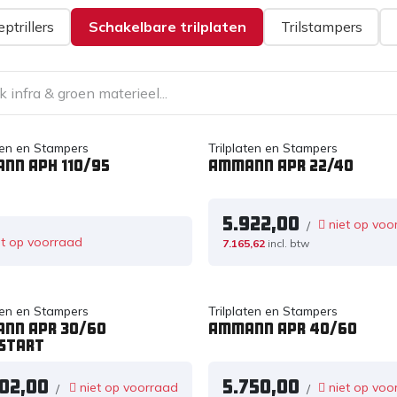
eptrillers
Schakelbare trilplaten
Trilstampers
aten en Stampers
Trilplaten en Stampers
nn APH 110/95
Ammann APR 22/40
5.922,00
niet op voo
/
t op voorraad
7.165,62
incl. btw
aten en Stampers
Trilplaten en Stampers
nn APR 30/60
Ammann APR 40/60
start
502,00
5.750,00
niet op voorraad
niet op voo
/
/