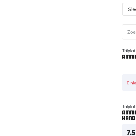
Sle
Trilpl
Amma
nie
Trilpl
Amma
hand
7.