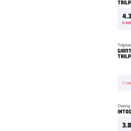
trilp
4.
5.305
Trilpl
Gian
trilp
nie
Overig
INTO
3.