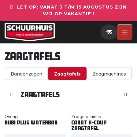
Overslaan naar inhoud
LET OP: VANAF 3 T/M 15 AUGUSTUS ZIJN
WIJ OP VAKANTIE !
Zaagtafels
Bandenzagen
Zaagtafels
Zaagmachines
Zaagtafels
Overig
Zaagmachines
RUBI plug waterbak
Carat X-COUP
zaagtafel