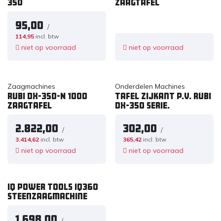
350
zaagtafel
95,00
/
114,95
incl. btw
niet op voorraad
niet op voorraad
Zaagmachines
Onderdelen Machines
RUBI DX-350-N 1000
Tafel zijkant p.v. RUBI
zaagtafel
DX-350 serie.
2.822,00
302,00
/
/
3.414,62
incl. btw
365,42
incl. btw
niet op voorraad
niet op voorraad
IQ Power Tools IQ360
Steenzaagmachine
1.698,00
/