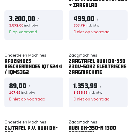
+ zaagblad
3.200,00
499,00
/
/
3.872,00
incl. btw
603,79
incl. btw
op voorraad
niet op voorraad
Onderdelen Machines
Zaagmachines
Afdekhoes
Zaagtafel RUBI DR-350
beschermhoes iQTS244
230V-50hz Elektrische
/ iQMS362
zaagmachine
89,00
1.353,99
/
/
107,69
incl. btw
1.638,33
incl. btw
niet op voorraad
niet op voorraad
Onderdelen Machines
Zaagmachines
Zijtafel p.v. Rubi DX-
RUBI DX-350-N 1300