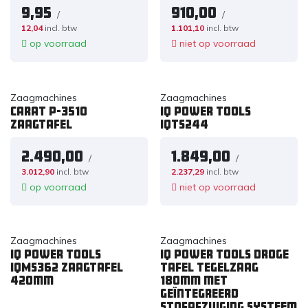
9,95
910,00
/
/
12,04
incl. btw
1.101,10
incl. btw
op voorraad
niet op voorraad
Zaagmachines
Zaagmachines
Carat P-3510
IQ Power Tools
zaagtafel
iQTS244
2.490,00
1.849,00
/
/
3.012,90
incl. btw
2.237,29
incl. btw
op voorraad
niet op voorraad
Zaagmachines
Zaagmachines
IQ Power Tools
IQ Power Tools Droge
iQMS362 zaagtafel
tafel tegelzaag
420mm
180mm met
geïntegreerd
stofafzuiging systeem