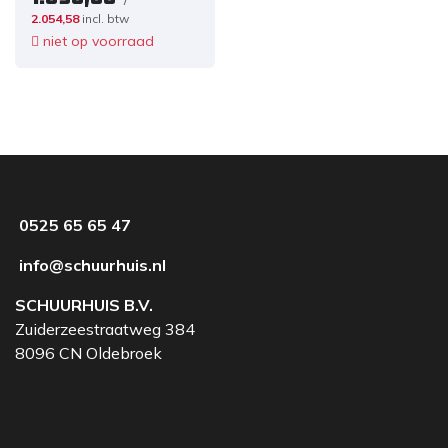
2.054,58
incl. btw
niet op voorraad
0525 65 65 47
info@schuurhuis.nl
SCHUURHUIS B.V.
Zuiderzeestraatweg 384
8096 CN Oldebroek