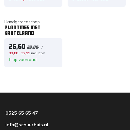
Handgereedschap
Plantmes met
kartelrand
26,60
/
28,00
33,88
32,19
incl. btw
op voorraad
0525 65 65 47
info@schuurhuis.nl