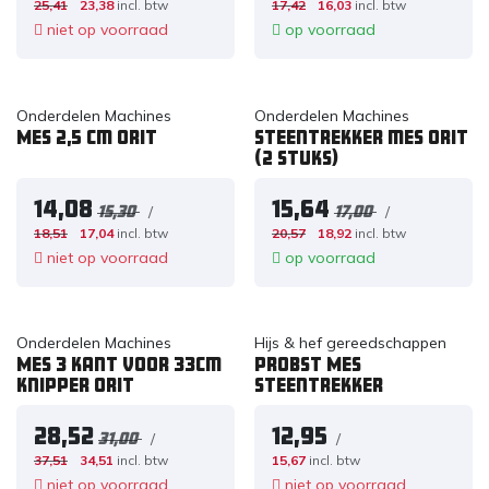
25,41
23,38
incl. btw
17,42
16,03
incl. btw
niet op voorraad
op voorraad
Onderdelen Machines
Onderdelen Machines
Mes 2,5 cm ORIT
Steentrekker mes ORIT
(2 stuks)
14,08
15,64
/
/
15,30
17,00
18,51
17,04
incl. btw
20,57
18,92
incl. btw
niet op voorraad
op voorraad
Onderdelen Machines
Hijs & hef gereedschappen
Mes 3 kant voor 33cm
PROBST Mes
knipper ORIT
steentrekker
28,52
12,95
/
/
31,00
37,51
34,51
incl. btw
15,67
incl. btw
niet op voorraad
niet op voorraad