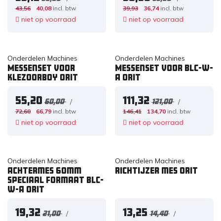
43,56
40,08
incl. btw
39,93
36,74
incl. btw
niet op voorraad
niet op voorraad
Onderdelen Machines
Onderdelen Machines
Messenset voor
Messenset voor BLC-W-
Klezoorboy ORIT
A ORIT
55,20
111,32
/
/
60,00
121,00
72,60
66,79
incl. btw
146,41
134,70
incl. btw
niet op voorraad
niet op voorraad
Onderdelen Machines
Onderdelen Machines
Achtermes 60mm
Richtijzer mes ORIT
speciaal formaat BLC-
W-A ORIT
19,32
13,25
/
/
21,00
14,40