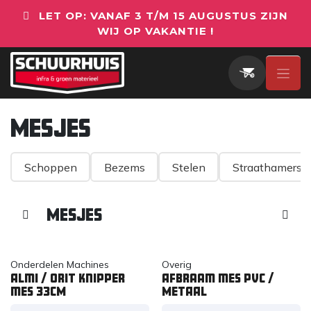
Overslaan naar inhoud
LET OP: VANAF 3 T/M 15 AUGUSTUS ZIJN
WIJ OP VAKANTIE !
Mesjes
Schoppen
Bezems
Stelen
Straathamers
Mesjes
Onderdelen Machines
Overig
Almi / Orit knipper
Afbraam mes PVC /
mes 33CM
METAAL