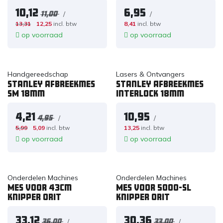
10,12
6,95
/
/
11,00
13,31
12,25
incl. btw
8,41
incl. btw
op voorraad
op voorraad
Handgereedschap
Lasers & Ontvangers
Stanley Afbreekmes
Stanley Afbreekmes
SM 18mm
Interlock 18mm
4,21
10,95
/
/
4,95
5,99
5,09
incl. btw
13,25
incl. btw
op voorraad
op voorraad
Onderdelen Machines
Onderdelen Machines
Mes voor 43cm
Mes voor 5000-SL
knipper ORIT
knipper ORIT
33,12
30,36
/
/
36,00
33,00