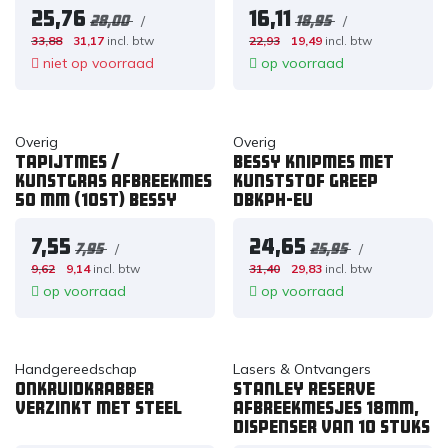
25,76
16,11
/
/
28,00
18,95
33,88
31,17
incl. btw
22,93
19,49
incl. btw
niet op voorraad
op voorraad
Overig
Overig
Tapijtmes /
Bessy knipmes met
Kunstgras afbreekmes
kunststof greep
50 mm (10st) Bessy
DBKPH-EU
7,55
24,65
/
/
7,95
25,95
9,62
9,14
incl. btw
31,40
29,83
incl. btw
op voorraad
op voorraad
Handgereedschap
Lasers & Ontvangers
Onkruidkrabber
Stanley reserve
verzinkt met steel
afbreekmesjes 18mm,
dispenser van 10 stuks