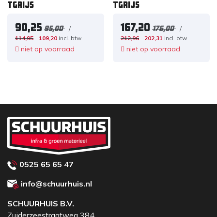
TGRIJS
TGRIJS
90,25
167,20
/
/
95,00
176,00
114,95
109,20
incl. btw
212,96
202,31
incl. btw
niet op voorraad
niet op voorraad
0525 65 65 47
info@schuurhuis.nl
SCHUURHUIS B.V.
Zuiderzeestraatweg 384