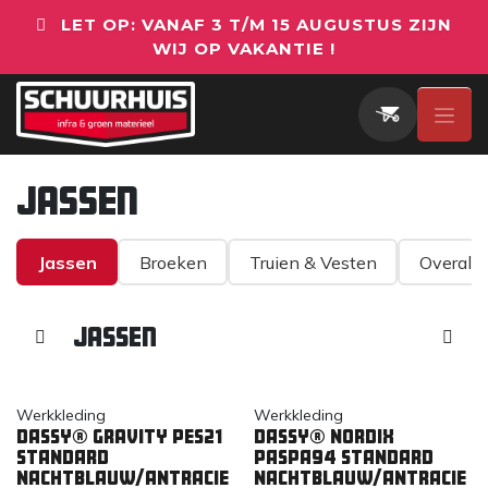
Overslaan naar inhoud
LET OP: VANAF 3 T/M 15 AUGUSTUS ZIJN
WIJ OP VAKANTIE !
Jassen
Jassen
Broeken
Truien & Vesten
Overall
Jassen
Werkkleding
Werkkleding
DASSY® Gravity PES21
DASSY® Nordix
STANDARD
PASPA94 STANDARD
NACHTBLAUW/ANTRACIE
NACHTBLAUW/ANTRACIE