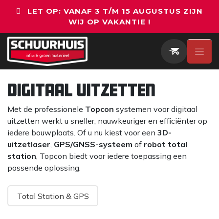
Overslaan naar inhoud
LET OP: VANAF 3 T/M 15 AUGUSTUS ZIJN
WIJ OP VAKANTIE !
Digitaal Uitzetten
Met de professionele
Topcon
systemen voor digitaal
uitzetten werkt u sneller, nauwkeuriger en efficiënter op
iedere bouwplaats. Of u nu kiest voor een
3D-
uitzetlaser
,
GPS/GNSS-systeem
of
robot total
station
, Topcon biedt voor iedere toepassing een
passende oplossing.
Total Station & GPS