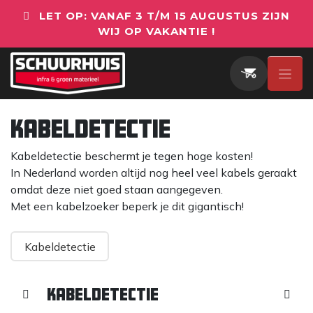
Overslaan naar inhoud
LET OP: VANAF 3 T/M 15 AUGUSTUS ZIJN
WIJ OP VAKANTIE !
Kabeldetectie
Kabeldetectie beschermt je tegen hoge kosten!
In Nederland worden altijd nog heel veel kabels geraakt
omdat deze niet goed staan aangegeven.
Met een kabelzoeker beperk je dit gigantisch!
Kabeldetectie
Kabeldetectie