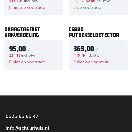
1.863,40
incl. btw
55,66
52,88
incl. btw
niet op voorraad
op voorraad
Draagtas met
CS880
vakverdeling
Putdekseldetector
95,00
369,00
/
/
114,95
incl. btw
446,49
incl. btw
niet op voorraad
niet op voorraad
0525 65 65 47
info@schuurhuis.nl