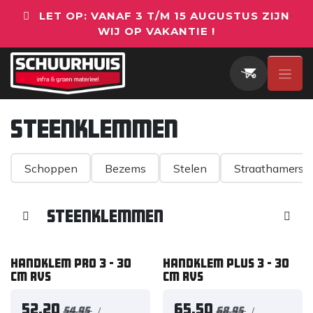
Overslaan naar inhoud
LET OP: VANAF 3 T/M 15 AUGUSTUS ZIJN
WIJ OP VAKANTIE !
Steenklemmen
Schoppen
Bezems
Stelen
Straathamers
Steenklemmen
Handklem PRO 3 - 30
Handklem PLUS 3 - 30
cm RVS
cm RVS
52,20
65,50
/
/
54,95
68,95