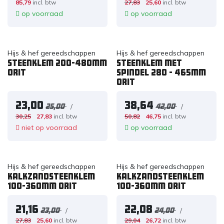
85,79
incl. btw
27,83
25,60
incl. btw
op voorraad
op voorraad
Hijs & hef gereedschappen
Hijs & hef gereedschappen
Steenklem 200-480mm
Steenklem met
ORIT
spindel 280 - 465mm
ORIT
23,00
38,64
/
/
25,00
42,00
30,25
27,83
incl. btw
50,82
46,75
incl. btw
niet op voorraad
op voorraad
Hijs & hef gereedschappen
Hijs & hef gereedschappen
Kalkzandsteenklem
Kalkzandsteenklem
100-360mm ORIT
100-360mm ORIT
21,16
22,08
/
/
23,00
24,00
27,83
25,60
incl. btw
29,04
26,72
incl. btw