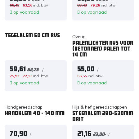
66,49
63,16
incl. btw
83,43
79,26
incl. btw
op voorraad
op voorraad
Tegelklem 50 cm RVS
Overig
Palenlichter RVS voor
(betonnen) palen tot
14 cm
59,61
55,00
/
/
62,75
75,93
72,13
incl. btw
66,55
incl. btw
op voorraad
op voorraad
Handgereedschap
Hijs & hef gereedschappen
Handklem 40 - 140 mm
Steenklem 290-530mm
ORIT
70,90
21,16
/
/
23,00