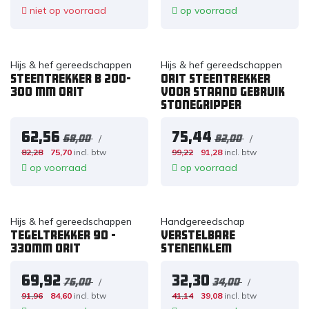
niet op voorraad
op voorraad
Hijs & hef gereedschappen
Hijs & hef gereedschappen
Steentrekker B 200-
Orit Steentrekker
300 mm ORIT
voor staand gebruik
Stonegripper
62,56
75,44
/
/
68,00
82,00
82,28
75,70
incl. btw
99,22
91,28
incl. btw
op voorraad
op voorraad
Hijs & hef gereedschappen
Handgereedschap
Tegeltrekker 90 -
Verstelbare
330mm ORIT
stenenklem
69,92
32,30
/
/
76,00
34,00
91,96
84,60
incl. btw
41,14
39,08
incl. btw