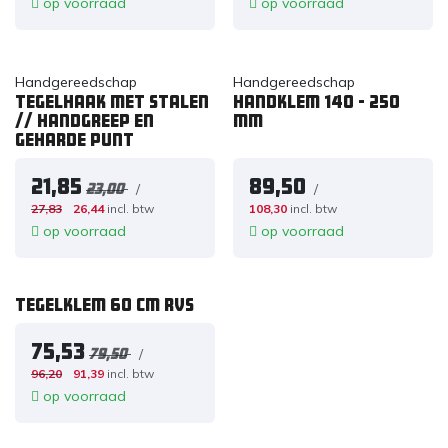
op voorraad
op voorraad
Handgereedschap
Handgereedschap
Tegelhaak met stalen
Handklem 140 - 250
// handgreep en
mm
geharde punt
21,85
89,50
/
/
23,00
27,83
26,44
incl. btw
108,30
incl. btw
op voorraad
op voorraad
Tegelklem 60 cm RVS
75,53
/
79,50
96,20
91,39
incl. btw
op voorraad