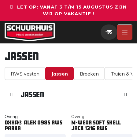
Overslaan naar inhoud
LET OP: VANAF 3 T/M 15 AUGUSTUS ZIJN
WIJ OP VAKANTIE !
Jassen
RWS vesten
Jassen
Broeken
Truien & Ve
Jassen
Overig
Overig
OXXA® Alex 0985 RWS
M-wear soft shell
parka
jack 1316 rws