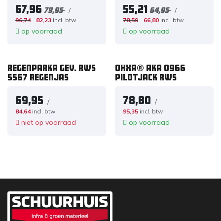
67,96
55,21
/
/
79,95
64,95
96,74
82,23
incl. btw
78,59
66,80
incl. btw
op voorraad
op voorraad
Regenparka gev. RWS
OXXA® Aka 0966
5567 regenjas
pilotjack RWS
69,95
78,80
/
/
84,64
incl. btw
95,35
incl. btw
niet op voorraad
op voorraad