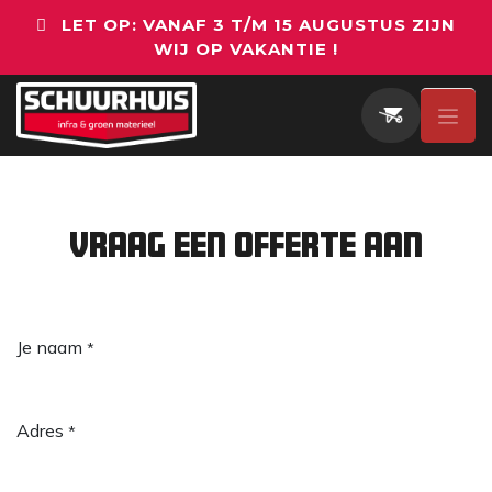
Overslaan naar inhoud
LET OP: VANAF 3 T/M 15 AUGUSTUS ZIJN
WIJ OP VAKANTIE !
Vraag een offerte aan
Je naam
*
Adres
*