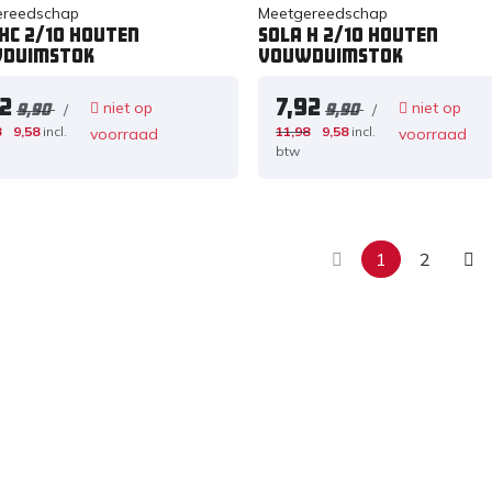
ereedschap
Meetgereedschap
HC 2/10 Houten
Sola H 2/10 Houten
duimstok
Vouwduimstok
92
7,92
niet op
niet op
/
/
9,90
9,90
8
9,58
incl.
11,98
9,58
incl.
voorraad
voorraad
btw
1
2