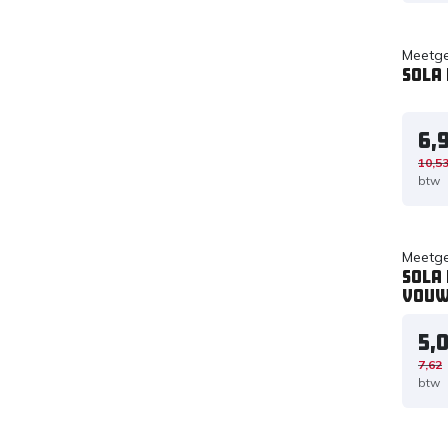
Meetg
Sola
6,
10,5
btw
Meetg
Sola 
Vouw
5,
7,62
btw