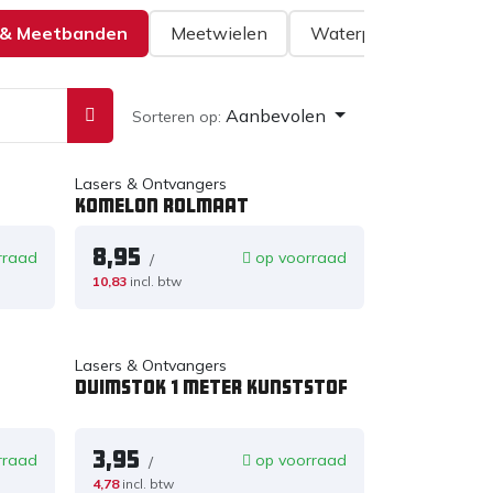
 & Meetbanden
Meetwielen
Waterpassen & Duims
Aanbevolen
Sorteren op:
Lasers & Ontvangers
Komelon Rolmaat
8,95
rraad
op voorraad
/
10,83
incl. btw
Lasers & Ontvangers
Duimstok 1 meter kunststof
3,95
rraad
op voorraad
/
4,78
incl. btw