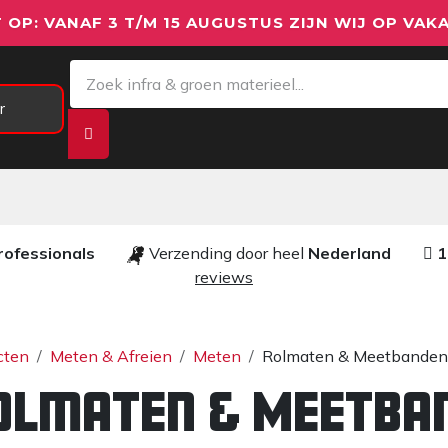
 OP: VANAF 3 T/M 15 AUGUSTUS ZIJN WIJ OP VAKA
r
Meetapparatuur
Aanhangwagens
We
rofessionals ​​
Verzending door heel
Nederland
1
reviews​
cten
Meten & Afreien
Meten
Rolmaten & Meetbanden
olmaten & Meetba