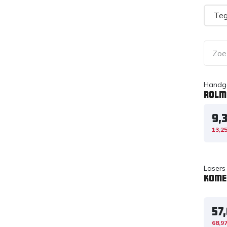
Teg
Handg
Rolm
9,3
13,2
Lasers
Kome
57
68,9