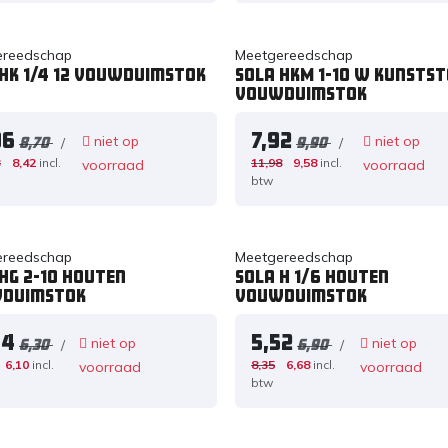
ereedschap
Meetgereedschap
 HK 1/4 12 Vouwduimstok
Sola HKM 1-10 W Kunstst
Vouwduimstok
96
7,92
niet op
niet op
/
/
8,70
9,90
3
8,42
incl.
11,98
9,58
incl.
voorraad
voorraad
btw
ereedschap
Meetgereedschap
HG 2-10 Houten
Sola H 1/6 Houten
duimstok
Vouwduimstok
04
5,52
niet op
niet op
/
/
6,30
6,90
6,10
incl.
8,35
6,68
incl.
voorraad
voorraad
btw