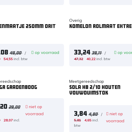
n
Overig
enmaatje 250mm ORIT
Komelon Rolmaat Extr
,08
33,24
op voorraad
op voo
/
/
49,00
39,11
9
54,55
incl. btw
47,32
40,22
incl. btw
ereedschap
Meetgereedschap
 GR Gradenboog
Sola HB 2/10 Houten
Vouwduimstok
,20
niet op
29,00
3,84
voorraad
niet op
/
4,80
9
28,07
incl.
5,81
4,65
incl.
voorraad
btw