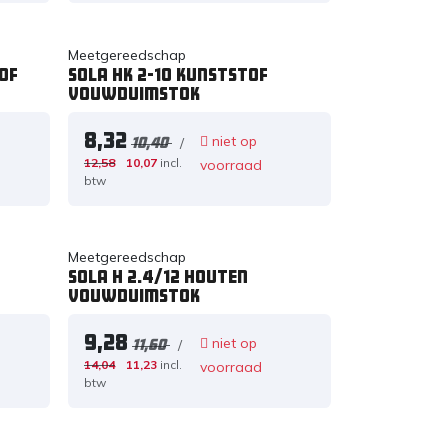
Meetgereedschap
of
Sola HK 2-10 Kunststof
Vouwduimstok
8,32
niet op
/
10,40
12,58
10,07
incl.
voorraad
btw
Meetgereedschap
Sola H 2.4/12 Houten
Vouwduimstok
9,28
niet op
/
11,60
14,04
11,23
incl.
voorraad
btw