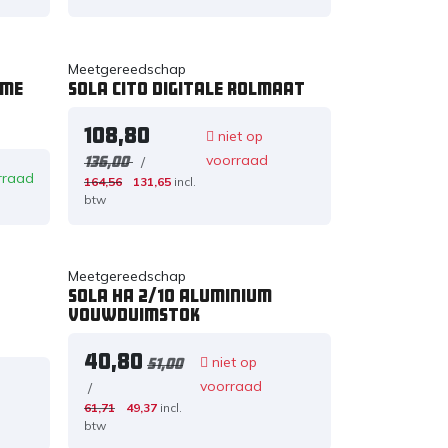
Meetgereedschap
eme
Sola CITO digitale rolmaat
108,80
niet op
voorraad
/
136,00
rraad
164,56
131,65
incl.
btw
Meetgereedschap
Sola HA 2/10 Aluminium
Vouwduimstok
40,80
niet op
51,00
voorraad
/
61,71
49,37
incl.
btw