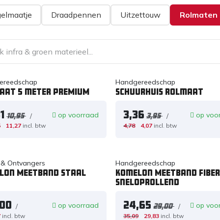
elmaatje
Draadpennen
Uitzettouw
Rolmaten
ereedschap
Handgereedschap
aat 5 meter PREMIUM
SCHUURHUIS Rolmaat
1
3,36
op voorraad
op voo
/
/
10,95
3,95
5
11,27
incl. btw
4,78
4,07
incl. btw
 & Ontvangers
Handgereedschap
lon Meetband Staal
Komelon Meetband Fiber
sneloprollend
,00
24,65
op voorraad
op voo
/
/
29,00
7
incl. btw
35,09
29,83
incl. btw