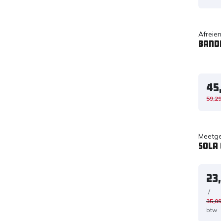
Afreie
Band
45
59,2
Meetg
Sola
23
/
35,0
btw