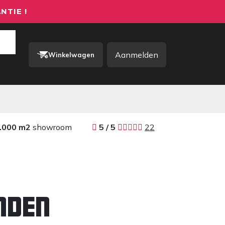
NTIE !
Aanmelden
Winkelwagen
rkkleding / PBM
Contact
.000 m2
showroom
​​
5 / 5 ​
22
nden