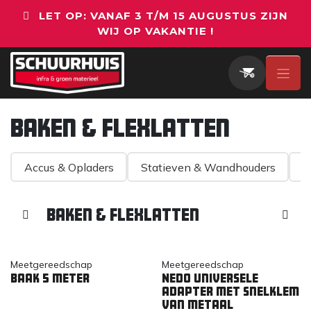
Overslaan naar inhoud
LET OP: VANAF 3 T/M 15 AUGUSTUS ZIJN
WIJ OP VAKANTIE !
Baken & Flexlatten
Accus & Opladers
Statieven & Wandhouders
O
Baken & Flexlatten
Meetgereedschap
Meetgereedschap
Baak 5 meter
Nedo Universele
adapter met snelklem
van metaal