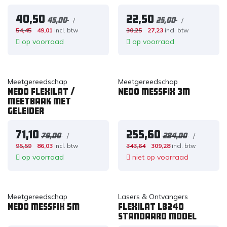
40,50
22,50
/
/
45,00
25,00
54,45
49,01
incl. btw
30,25
27,23
incl. btw
op voorraad
op voorraad
Meetgereedschap
Meetgereedschap
Nedo flexilat /
Nedo mEssfix 3m
meetbaak met
geleider
71,10
255,60
/
/
79,00
284,00
95,59
86,03
incl. btw
343,64
309,28
incl. btw
op voorraad
niet op voorraad
Meetgereedschap
Lasers & Ontvangers
Nedo mEssfix 5m
Flexilat LB240
standaard model