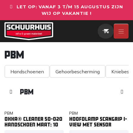
Overslaan naar inhoud
LET OP: VANAF 3 T/M 15 AUGUSTUS ZIJN
WIJ OP VAKANTIE !
PBM
Handschoenen
Gehoorbescherming
Kniebesc
PBM
PBM
PBM
OXXA® Cleaner 50-020
Hoofdlamp SCANGRIP I-
handschoen MAAT: 10
VIEW MET SENSOR