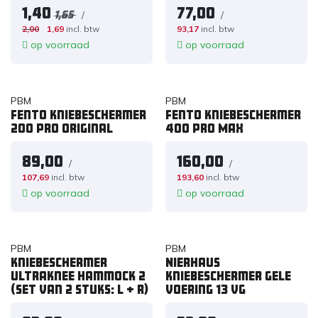
1,40
77,00
/
/
1,65
2,00
1,69
incl. btw
93,17
incl. btw
op voorraad
op voorraad
MEEST VERKOCHT
PBM
PBM
Fento Kniebeschermer
Fento Kniebeschermer
200 PRO Original
400 PRO MAX
89,00
160,00
/
/
107,69
incl. btw
193,60
incl. btw
op voorraad
op voorraad
PBM
PBM
Kniebeschermer
Nierhaus
Ultraknee Hammock 2
kniebeschermer gele
(Set van 2 stuks: L + R)
voering 13 vg