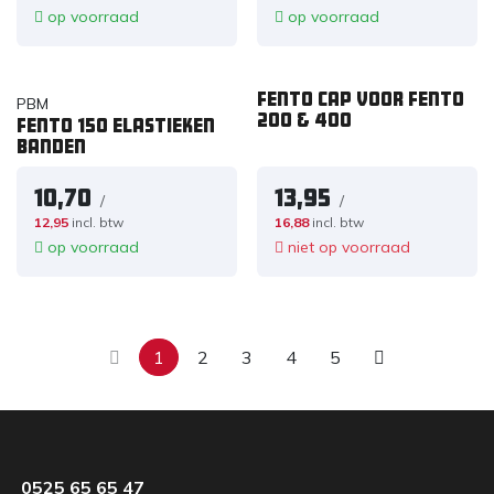
op voorraad
op voorraad
Fento cap voor Fento
PBM
200 & 400
Fento 150 elastieken
banden
10,70
13,95
/
/
12,95
incl. btw
16,88
incl. btw
op voorraad
niet op voorraad
1
2
3
4
5
0525 65 65 47