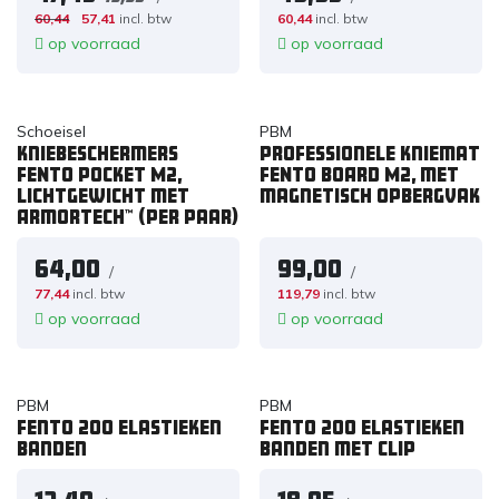
60,44
57,41
incl. btw
60,44
incl. btw
op voorraad
op voorraad
Schoeisel
PBM
Kniebeschermers
Professionele kniemat
FENTO POCKET M2,
FENTO BOARD M2, met
lichtgewicht met
magnetisch opbergvak
ArmorTech™ (per paar)
64,00
99,00
/
/
77,44
incl. btw
119,79
incl. btw
op voorraad
op voorraad
PBM
PBM
Fento 200 elastieken
Fento 200 elastieken
banden
banden met clip