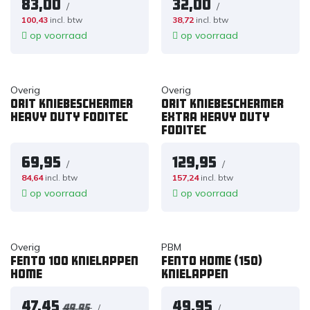
83,00
32,00
/
/
100,43
incl. btw
38,72
incl. btw
op voorraad
op voorraad
Overig
Overig
ORIT Kniebeschermer
ORIT Kniebeschermer
Heavy Duty Foditec
Extra Heavy Duty
Foditec
69,95
129,95
/
/
84,64
incl. btw
157,24
incl. btw
op voorraad
op voorraad
Overig
PBM
Fento 100 knielappen
Fento Home (150)
home
knielappen
47,45
49,95
/
/
49,95