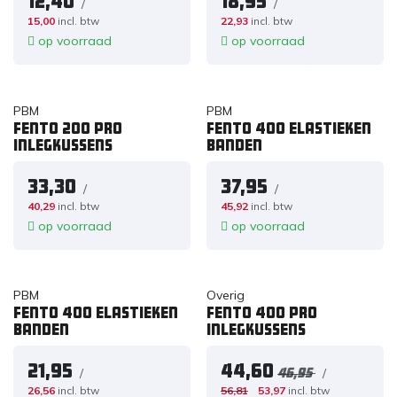
12,40
18,95
/
/
15,00
incl. btw
22,93
incl. btw
op voorraad
op voorraad
PBM
PBM
Fento 200 PRO
Fento 400 elastieken
inlegkussens
banden
33,30
37,95
/
/
40,29
incl. btw
45,92
incl. btw
op voorraad
op voorraad
PBM
Overig
Fento 400 elastieken
Fento 400 PRO
banden
Inlegkussens
21,95
44,60
/
/
46,95
26,56
incl. btw
56,81
53,97
incl. btw