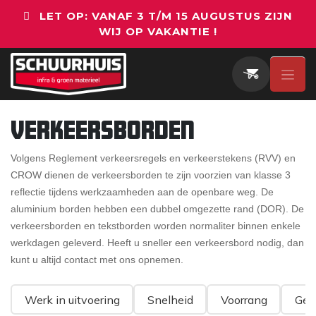
Overslaan naar inhoud
LET OP: VANAF 3 T/M 15 AUGUSTUS ZIJN
WIJ OP VAKANTIE !
Verkeersborden
Volgens Reglement verkeersregels en verkeerstekens (RVV) en
CROW dienen de verkeersborden te zijn voorzien van klasse 3
reflectie tijdens werkzaamheden aan de openbare weg. De
aluminium borden hebben een dubbel omgezette rand (DOR). De
verkeersborden en tekstborden worden normaliter binnen enkele
werkdagen geleverd. Heeft u sneller een verkeersbord nodig, dan
kunt u altijd contact met ons opnemen.
Werk in uitvoering
Snelheid
Voorrang
Ges