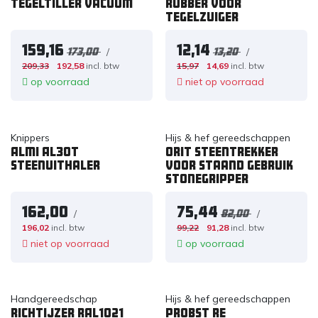
Tegeltiller vacuum
Rubber voor
tegelzuiger
159,16
12,14
/
/
173,00
13,20
209,33
192,58
incl. btw
15,97
14,69
incl. btw
op voorraad
niet op voorraad
Knippers
Hijs & hef gereedschappen
Almi AL30T
Orit Steentrekker
steenuithaler
voor staand gebruik
Stonegripper
162,00
75,44
/
/
82,00
196,02
incl. btw
99,22
91,28
incl. btw
niet op voorraad
op voorraad
Handgereedschap
Hijs & hef gereedschappen
Richtijzer RAL1021
PROBST RE