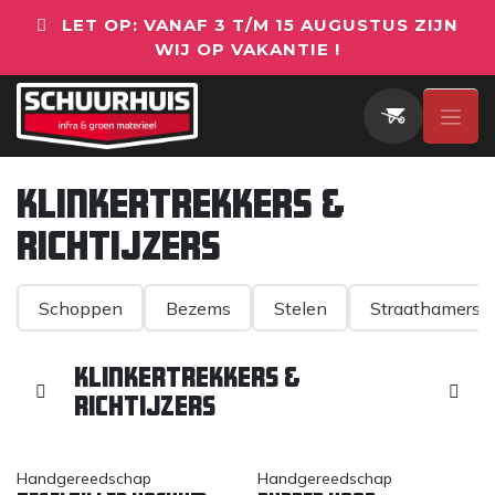
Overslaan naar inhoud
LET OP: VANAF 3 T/M 15 AUGUSTUS ZIJN
WIJ OP VAKANTIE !
Klinkertrekkers &
Richtijzers
Schoppen
Bezems
Stelen
Straathamers
Klinkertrekkers &
Richtijzers
Handgereedschap
Handgereedschap