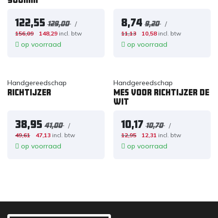
900mm
122,55
8,74
/
/
129,00
9,20
156,09
148,29
incl. btw
11,13
10,58
incl. btw
op voorraad
op voorraad
Handgereedschap
Handgereedschap
Richtijzer
Mes voor richtijzer de
wit
38,95
10,17
/
/
41,00
10,70
49,61
47,13
incl. btw
12,95
12,31
incl. btw
op voorraad
op voorraad