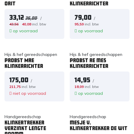
ORIT
klinkerrichter
33,12
79,00
/
/
36,00
43,56
40,08
incl. btw
95,59
incl. btw
op voorraad
op voorraad
Hijs & hef gereedschappen
Hijs & hef gereedschappen
PROBST MRE
PROBST RE mes
klinkerrichter
klinkerrichter
175,00
14,95
/
/
211,75
incl. btw
18,09
incl. btw
niet op voorraad
op voorraad
Handgereedschap
Handgereedschap
Klinkertrekker
mesje v.
verzinkt lengte
klinkertrekker de wit