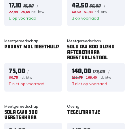
17,10
42,50
/
/
19,00
50,00
22,99
20,69
incl. btw
60,50
51,43
incl. btw
op voorraad
op voorraad
Meetgereedschap
Meetgereedschap
PROBST MAL meethulp
Sola AW 800 Alpha
aftekenhaak
roestvrij staal
75,00
140,00
/
/
175,00
90,75
incl. btw
211,75
169,40
incl. btw
niet op voorraad
niet op voorraad
Meetgereedschap
Overig
Sola GWB 300
Tegelmaatje
Verstekhaak