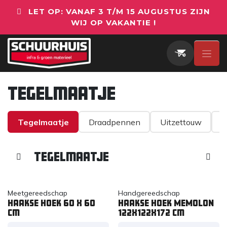
Overslaan naar inhoud
LET OP: VANAF 3 T/M 15 AUGUSTUS ZIJN
WIJ OP VAKANTIE !
Tegelmaatje
Tegelmaatje
Draadpennen
Uitzettouw
R
Tegelmaatje
Meetgereedschap
Handgereedschap
Haakse hoek 60 x 60
Haakse hoek MEMOLON
cm
122x122x172 cm