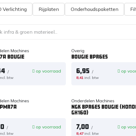
 Verlichting
Rijplaten
Onderhoudspaketten
Fil
elen Machines
Overig
7A bougie
Bougie BPR6ES
44
6,95
op voorraad
op voo
/
/
incl. btw
8,41
incl. btw
elen Machines
Onderdelen Machines
BPMR7A
NGK BPR6ES bougie (hond
GX160)
50
7,00
op voorraad
op voo
/
/
incl. btw
8,47
incl. btw