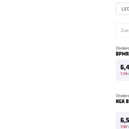
LED
Onderd
BPMR
6,
7,79
Onderd
NGK 
6,
7,87