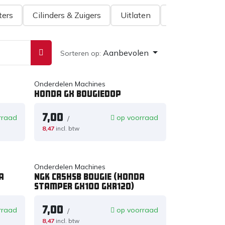
ters
Cilinders & Zuigers
Uitlaten
V-snaren
Aanbevolen
Sorteren op:
Onderdelen Machines
Honda GX bougiedop
7,00
rraad
op voorraad
/
8,47
incl. btw
Onderdelen Machines
a
NGK CR5HSB bougie (honda
stamper GX100 GXR120)
7,00
rraad
op voorraad
/
8,47
incl. btw