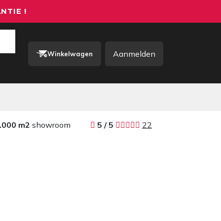
NTIE !
Aanmelden
Winkelwagen
rkkleding / PBM
Contact
.000 m2
showroom
​​
5 / 5 ​
22