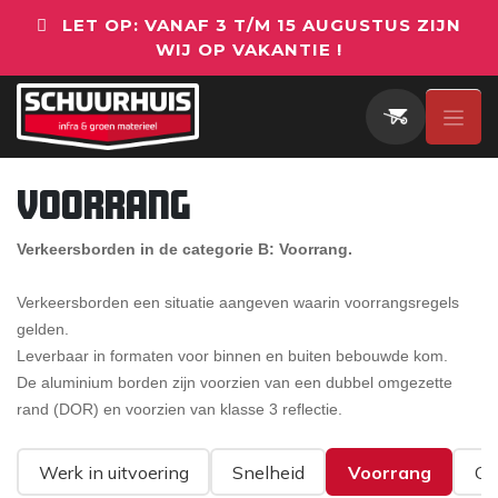
Overslaan naar inhoud
LET OP: VANAF 3 T/M 15 AUGUSTUS ZIJN
WIJ OP VAKANTIE !
Voorrang
Verkeersborden in de categorie B: Voorrang.
Verkeersborden een situatie aangeven waarin voorrangsregels
gelden.
Leverbaar in formaten voor binnen en buiten bebouwde kom.
De aluminium borden zijn voorzien van een dubbel omgezette
rand (DOR) en voorzien van klasse 3 reflectie.
Werk in uitvoering
Snelheid
Voorrang
Ge