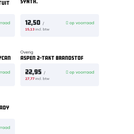
SYNTH.
tuit
12,50
rraad
op voorraad
/
15,13
incl. btw
Overig
ycan
Aspen 2-takt brandstof
22,95
rraad
op voorraad
/
27,77
incl. btw
eady
rraad