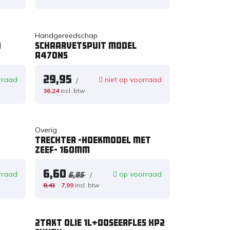
Handgereedschap
n
Schaarvetspuit model
A470NS
29,95
rraad
niet op voorraad
/
36,24
incl. btw
Overig
Trechter -hoekmodel met
zeef- 160mm
6,60
rraad
op voorraad
/
6,95
8,41
7,99
incl. btw
2Takt olie 1L+doseerfles XP2