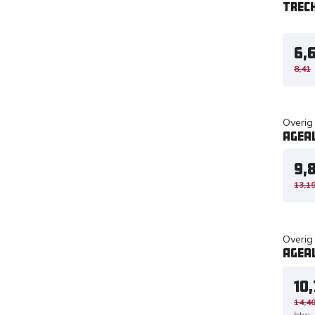
Trec
6,
8,41
Overig
Ageal
9,8
13,1
Overig
Agea
10,
14,4
btw