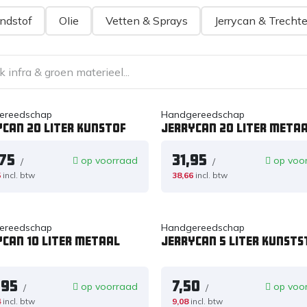
ndstof
OIie
Vetten & Sprays
Jerrycan & Trechte
ereedschap
Handgereedschap
can 20 liter kunstof
Jerrycan 20 liter meta
,75
31,95
op voorraad
op voo
/
/
5
incl. btw
38,66
incl. btw
ereedschap
Handgereedschap
ycan 10 liter metaal
Jerrycan 5 liter kunsts
,95
7,50
op voorraad
op voo
/
/
4
incl. btw
9,08
incl. btw