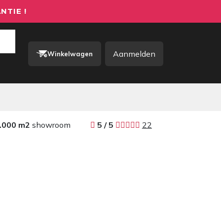
NTIE !
Aanmelden
Winkelwagen
rkkleding / PBM
Contact
.000 m2
showroom
​​
5 / 5 ​
22