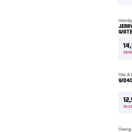
Handg
Jerry
WATE
14
18,0
Olie &
WD40
12
15,1
Overig