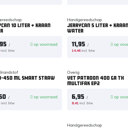
ereedschap
Handgereedschap
can 10 liter + kraan
Jerrycan 5 liter + kraa
R
WATER
,95
11,95
op voorraad
op voo
/
/
9
incl. btw
14,46
incl. btw
 Brandstof
Overig
-450 ml SMART STRAW
Vet patroon 400 gr TX
multifak EP2
,50
6,95
op voorraad
op voo
/
/
3
incl. btw
8,41
incl. btw
Handgereedschap