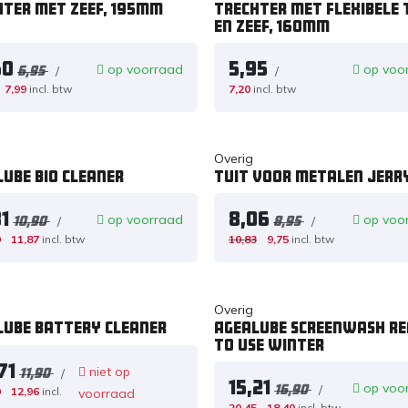
hter met zeef, 195mm
Trechter met flexibele 
en zeef, 160mm
60
5,95
op voorraad
op voo
/
/
6,95
7,99
incl. btw
7,20
incl. btw
Overig
ube Bio Cleaner
Tuit voor metalen jerr
1
8,06
op voorraad
op voo
/
/
10,90
8,95
9
11,87
incl. btw
10,83
9,75
incl. btw
Overig
lube Battery Cleaner
Agealube Screenwash R
to use Winter
71
niet op
/
11,90
15,21
op voo
/
16,90
0
12,96
incl.
voorraad
20,45
18,40
incl. btw