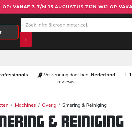
 OP: VANAF 3 T/M 15 AUGUSTUS ZIJN WIJ OP VAKA
r
Meetapparatuur
Aanhangwagens
We
rofessionals ​​
Verzending door heel
Nederland
1
reviews​
cten
Machines
Overig
Smering & Reiniging
mering & Reiniging