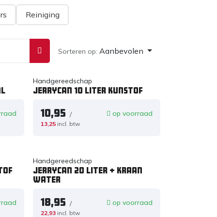
rs
Reiniging
Aanbevolen
Sorteren op:
Handgereedschap
al
Jerrycan 10 liter kunstof
10,95
rraad
op voorraad
/
13,25
incl. btw
Handgereedschap
tof
Jerrycan 20 liter + kraan
WATER
18,95
rraad
op voorraad
/
22,93
incl. btw