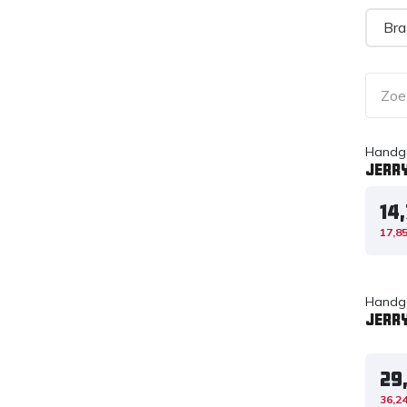
Bra
Handg
Jerry
14
17,8
Handg
Jerr
29
36,2