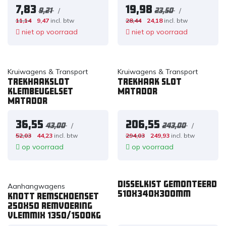
7,83
19,98
/
/
9,21
23,50
11,14
9,47
incl. btw
28,44
24,18
incl. btw
niet op voorraad
niet op voorraad
Kruiwagens & Transport
Kruiwagens & Transport
Trekhaakslot
Trekhaak slot
klembeugelset
Matador
Matador
36,55
206,55
/
/
43,00
243,00
52,03
44,23
incl. btw
294,03
249,93
incl. btw
op voorraad
op voorraad
Disselkist gemonteerd
Aanhangwagens
510x340x300mm
Knott Remschoenset
250x50 remvoering
Vlemmix 1350/1500kg