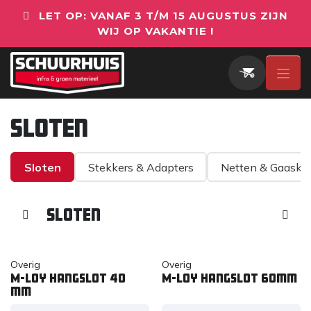
Overslaan naar inhoud
LET OP: VANAF 3 T/M 15 AUGUSTUS ZIJN
WIJ OP VAKANTIE !
Sloten
Sloten
Stekkers & Adapters
Netten & Gaaskl
Sloten
Overig
Overig
M-Loy hangslot 40
M-Loy hangslot 60mm
mm