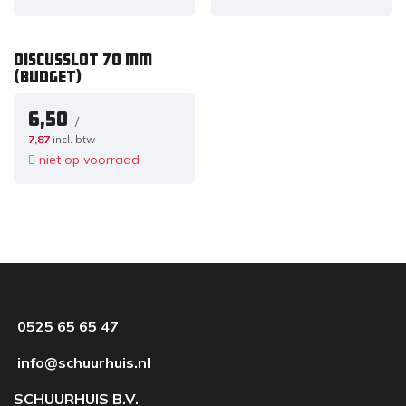
Discusslot 70 mm
(budget)
6,50
/
7,87
incl. btw
niet op voorraad
0525 65 65 47
info@schuurhuis.nl
SCHUURHUIS B.V.