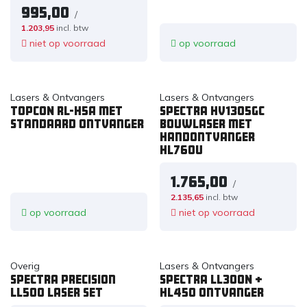
995,00
/
1.203,95
incl. btw
niet op voorraad
op voorraad
Lasers & Ontvangers
Lasers & Ontvangers
TOPCON RL-H5A met
Spectra HV1305GC
standaard ontvanger
bouwlaser met
handontvanger
HL760U
1.765,00
/
2.135,65
incl. btw
op voorraad
niet op voorraad
Overig
Lasers & Ontvangers
Spectra Precision
Spectra LL300N +
LL500 laser set
HL450 ontvanger