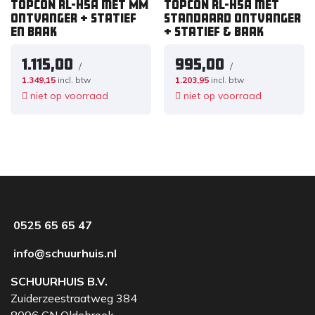
TOPCON RL-H5A met MM
TOPCON RL-H5A met
ontvanger + Statief
standaard ontvanger
en Baak
+ Statief & Baak
1.115,00
995,00
/
/
1.349,15
incl. btw
1.203,95
incl. btw
niet op voorraad
niet op voorraad
0525 65 65 47
info@schuurhuis.nl
SCHUURHUIS B.V.
Zuiderzeestraatweg 384