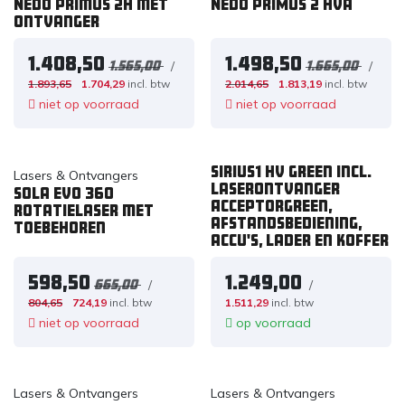
Nedo Primus 2H met
Nedo PRIMUS 2 HVA
ontvanger
1.408,50
1.498,50
/
/
1.565,00
1.665,00
1.893,65
1.704,29
incl. btw
2.014,65
1.813,19
incl. btw
niet op voorraad
niet op voorraad
SIRIUS1 HV green incl.
Lasers & Ontvangers
laserontvanger
Sola EVO 360
ACCEPTORgreen,
Rotatielaser met
afstandsbediening,
toebehoren
accu's, lader en koffer
598,50
1.249,00
/
/
665,00
804,65
724,19
incl. btw
1.511,29
incl. btw
niet op voorraad
op voorraad
Lasers & Ontvangers
Lasers & Ontvangers