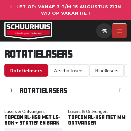
Overslaan naar inhoud
LET OP: VANAF 3 T/M 15 AUGUSTUS ZIJN
WIJ OP VAKANTIE !
Rotatielasers
Rotatielasers
Afschotlasers
Rioollasers
Rotatielasers
Lasers & Ontvangers
Lasers & Ontvangers
TOPCON RL-H5B MET LS-
TOPCON RL-H5A met MM
80X + STATIEF EN BAAK
ontvanger