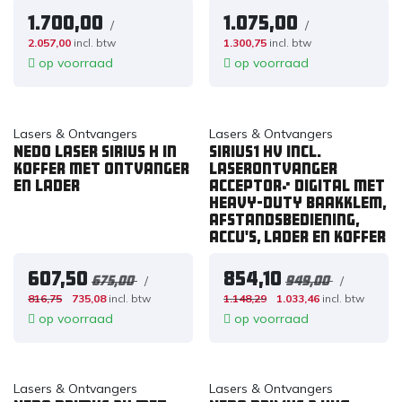
1.700,00
1.075,00
/
/
2.057,00
incl. btw
1.300,75
incl. btw
op voorraad
op voorraad
Lasers & Ontvangers
Lasers & Ontvangers
Nedo laser Sirius H in
SIRIUS1 HV incl.
koffer met ontvanger
laserontvanger
en lader
ACCEPTOR² digital met
heavy-duty baakklem,
afstandsbediening,
accu's, lader en koffer
607,50
854,10
/
/
675,00
949,00
816,75
735,08
incl. btw
1.148,29
1.033,46
incl. btw
op voorraad
op voorraad
Lasers & Ontvangers
Lasers & Ontvangers