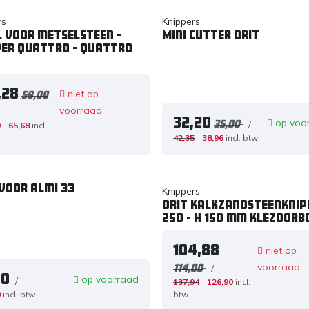
rs
Knippers
l voor metselsteen -
Mini cutter ORIT
per Quattro - Quattro
,28
niet op
59,00
voorraad
32,20
op voo
/
35,00
9
65,68
incl.
42,35
38,96
incl. btw
voor almi 33
Knippers
Orit Kalkzandsteenknip
250 - H 150 mm Klezoorb
104,88
niet op
voorraad
/
114,00
50
op voorraad
/
137,94
126,90
incl.
0
incl. btw
btw