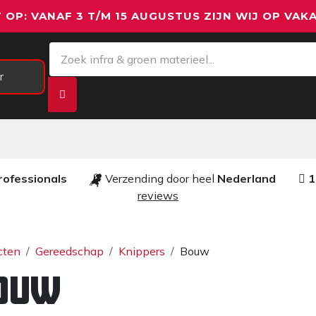
 OP: VANAF 3 T/M 15 AUGUSTUS ZIJN WIJ OP VAKA
r
Meetapparatuur
Aanhangwagens
We
rofessionals ​​
Verzending door heel
Nederland
1
reviews​
cten
Gereedschap
Knippers
Bouw
ouw