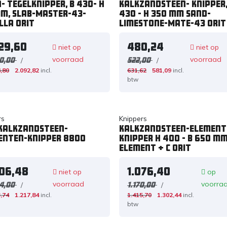
- tegelknipper, B 430- H
Kalkzandsteen- knipper,
mm, Slab-Master-43-
430 - H 350 mm Sand-
lla ORIT
Limestone-Mate-43 ORIT
729,60
480,24
niet op
niet op
voorraad
voorraad
/
/
0,00
522,00
,80
2.092,82
incl.
631,62
581,09
incl.
btw
rs
Knippers
 Kalkzandsteen-
Kalkzandsteen-element
enten-knipper 8800
knipper H 400 - B 650 m
Element + C ORIT
006,48
1.076,40
niet op
op
voorraad
voorra
/
/
4,00
1.170,00
,74
1.217,84
incl.
1.415,70
1.302,44
incl.
btw