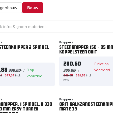
genbouw
Bouw
rs
Knippers
Steenknipper 2 spindel
Steenknipper 150 - 85 m
koppelsteen ORIT
280,60
niet op
,88
op
voorraad
/
/
339,00
305,00
19
377,37
incl.
369,05
339,53
incl.
voorraad
btw
rs
Knippers
knipper, 1 spindel, B 330
Orit Kalkzandsteenknip
20 mm Easy Turner
mate 33