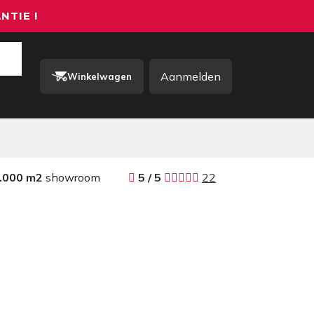
NTIE !
Aanmelden
Winkelwagen
rkkleding / PBM
Contact
.000 m2
showroom
​​
5 / 5 ​
22