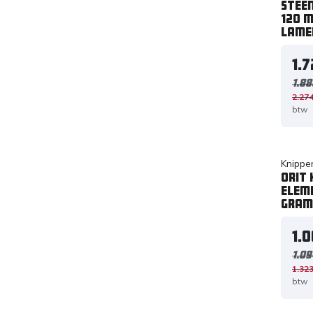
Steen
120 
Lame
1.
1.88
2.274
btw
Knippe
Orit
elem
gram
1.
1.09
1.323
btw