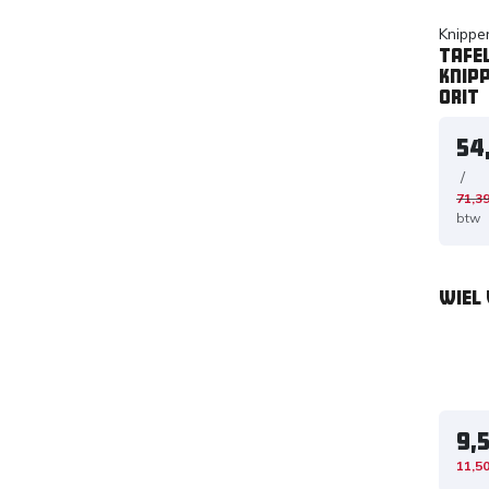
Knippe
Tafe
knip
ORIT
54
/
71,3
btw
Wiel 
9,
11,5