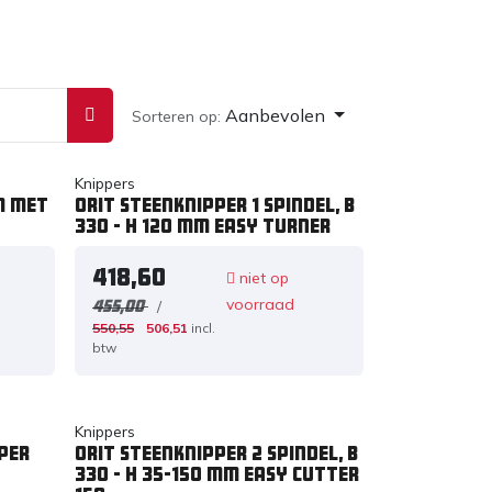
Aanbevolen
Sorteren op:
Knippers
m met
Orit Steenknipper 1 spindel, B
330 - H 120 mm Easy Turner
418,60
niet op
voorraad
/
455,00
550,55
506,51
incl.
btw
Knippers
per
Orit Steenknipper 2 spindel, B
330 - H 35-150 mm Easy Cutter