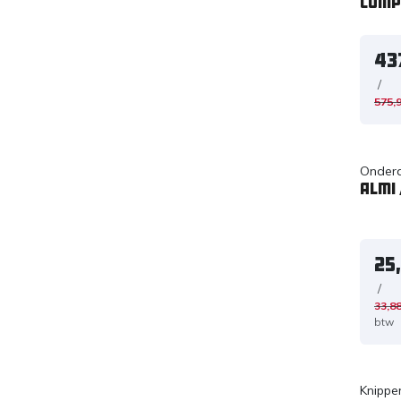
Comp
43
/
575,
Onderd
Almi 
25
/
33,8
btw
Knippe