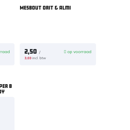
Mesbout Orit & Almi
2,50
rraad
op voorraad
/
3,03
incl. btw
per B
oy