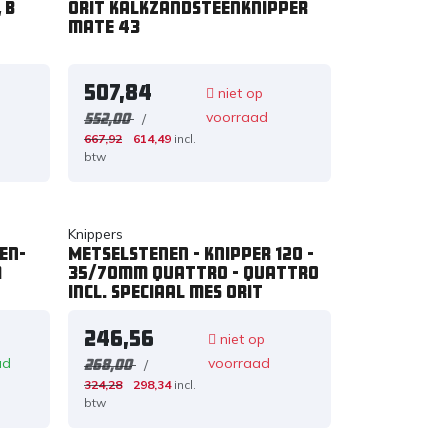
 B
Orit Kalkzandsteenknipper
mate 43
507,84
niet op
voorraad
/
552,00
667,92
614,49
incl.
btw
Knippers
en-
Metselstenen - knipper 120 -
m
35/70mm Quattro - Quattro
incl. speciaal mes ORIT
246,56
niet op
ad
voorraad
/
268,00
324,28
298,34
incl.
btw