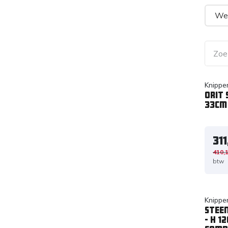
We
Knippe
Orit 
33cm
311
410,
btw
Knippe
Steen
- H 1