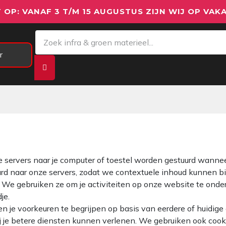
 OP: VANAF 3 T/M 15 AUGUSTUS ZIJN WIJ OP VAKA
r
Meetapparatuur
Aanhangwagens
We
nze servers naar je computer of toestel worden gestuurd wanne
urd naar onze servers, zodat we contextuele inhoud kunnen b
. We gebruiken ze om je activiteiten op onze website te onders
je.
 je voorkeuren te begrijpen op basis van eerdere of huidige 
 wij je betere diensten kunnen verlenen. We gebruiken ook co