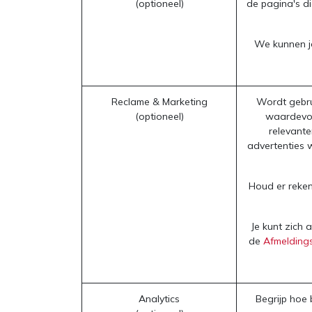
(optioneel)
de pagina's di
We kunnen je
Reclame & Marketing
Wordt gebru
(optioneel)
waardevol
relevant
advertenties 
Houd er reken
Je kunt zich 
de
Afmeldings
Analytics
Begrijp hoe