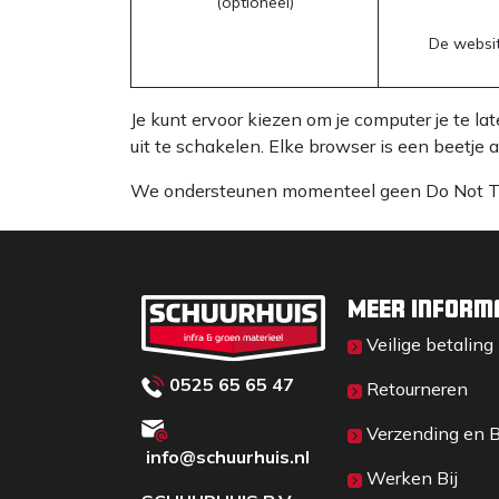
(optioneel)
De websit
Je kunt ervoor kiezen om je computer je te 
uit te schakelen. Elke browser is een beetje 
We ondersteunen momenteel geen Do Not Trac
Meer inform
Veilige betaling
0525 65 65 47
Retourneren
Verzending en 
info@schuurhuis.n
l
Werken Bij