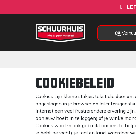
Overslaan naar inhoud
LET
Verhuu
Alle categorieën
Machines
Cookiebeleid
Cookies zijn kleine stukjes tekst die door o
opgeslagen in je browser en later teruggestu
internet een veel frustrerendere ervaring zijn
opnieuw hoeft in te loggen) of je winkelmand
Cookies worden ook gebruikt om ons te helpen
je hebt bezocht), je taal en land, waardoor