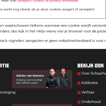
meer over
Analytics cookies en privacy-informatie.
e werkt nog steeds als je deze cookies weigert of verwijdert.
laten waarschuwen telkens wanneer een cookie wordt verzonden
anders, dus kijk in het Help-menu van je browser voor de juis
k-signalen, aangezien er geen industriestandaard is voor n
atie
Bekijk ook
Over Sc​huurh
Kalibratie
Bezorging
Verhuur
Onderhoud