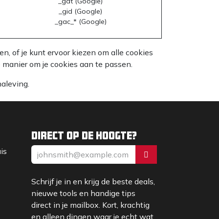
_gat (Google)
_gid (Google)
_gac_* (Google)
, of je kunt ervoor kiezen om alle cookies
te manier om je cookies aan te passen.
aleving.
Direct op de hoogte?
uis
Schrijf je in en krijg de beste deals,
nieuwe tools en handige tips
direct in je mailbox. Kort, krachtig
en alleen dingen waar je echt wat