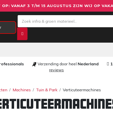
 OP: VANAF 3 T/M 15 AUGUSTUS ZIJN WIJ OP VAKA
r
Meetapparatuur
Aanhangwagens
We
rofessionals ​​
Verzending door heel
Nederland
1
reviews​
cten
Machines
Tuin & Park
Verticuteermachines
erticuteermachine