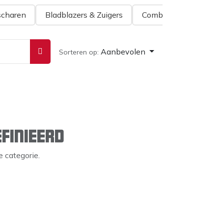
charen
Bladblazers & Zuigers
Combisysteem
G
Aanbevolen
Sorteren op:
finieerd
 categorie.