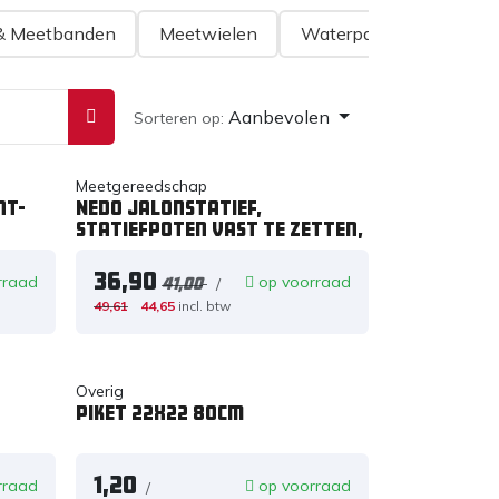
& Meetbanden
Meetwielen
Waterpassen & Duimst
Aanbevolen
Sorteren op:
Meetgereedschap
nt-
Nedo Jalonstatief,
statiefpoten vast te zetten,
36,90
rraad
op voorraad
/
41,00
49,61
44,65
incl. btw
Overig
Piket 22x22 80cm
1,20
rraad
op voorraad
/