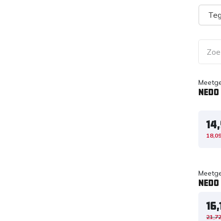
Teg
Meetg
Nedo
14
18,0
Meetg
Nedo
16,
21,7