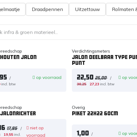
elmaatje
Draadpennen
Uitzettouw
Rolmaten 
ereedschap
Verdichtingsmeters
 houten jalon
Jalon deelbaar type pu
punt
,95
22,50
op voorraad
op voo
/
/
25,00
9
incl. btw
30,25
27,23
incl. btw
ereedschap
Overig
 jalonrichter
Piket 22x22 60cm
16
niet op
/
17,95
1,00
op voo
/
2
19,55
incl.
voorraad