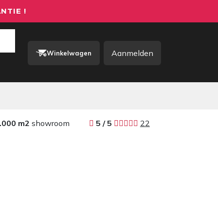
NTIE !
Aanmelden
Winkelwagen
rkkleding / PBM
Contact
.000 m2
showroom
​​
5 / 5 ​
22