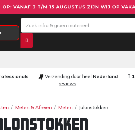
 OP: VANAF 3 T/M 15 AUGUSTUS ZIJN WIJ OP VAKA
r
Meetapparatuur
Aanhangwagens
We
rofessionals ​​
Verzending door heel
Nederland
1
reviews​
cten
Meten & Afreien
Meten
Jalonstokken
alonstokken