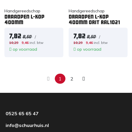
Handgereedschap
Handgereedschap
Draadpen L-kop
Draadpen L-kop
400mm
400mm ORIT RAL1021
7,82
7,82
/
/
8,50
8,50
10,29
9,46
incl. btw
10,29
9,46
incl. btw
op voorraad
op voorraad
1
2
0525 65 65 47
info@schuurhuis.nl