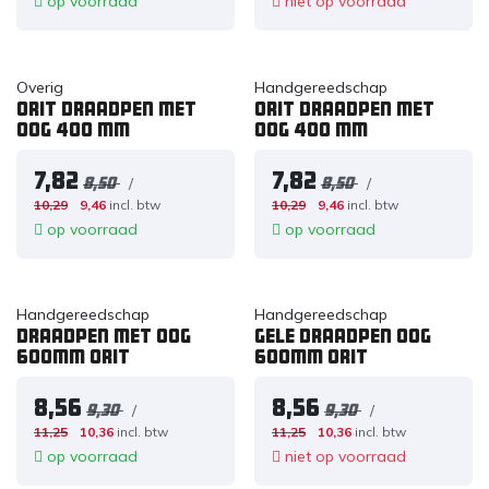
op voorraad
niet op voorraad
Overig
Handgereedschap
Orit Draadpen met
Orit Draadpen met
oog 400 mm
oog 400 mm
7,82
7,82
/
/
8,50
8,50
10,29
9,46
incl. btw
10,29
9,46
incl. btw
op voorraad
op voorraad
Handgereedschap
Handgereedschap
Draadpen met oog
Gele draadpen oog
600mm ORIT
600mm ORIT
8,56
8,56
/
/
9,30
9,30
11,25
10,36
incl. btw
11,25
10,36
incl. btw
op voorraad
niet op voorraad