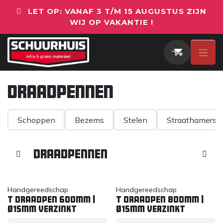
Overslaan naar inhoud
LET OP: VANAF 3 T/M 15 AUGUSTUS ZIJN
WIJ OP VAKANTIE !
Draadpennen
Schoppen
Bezems
Stelen
Straathamers
Draadpennen
MEEST VERKOCHT
MEEST VERKOCHT
Handgereedschap
Handgereedschap
T Draadpen 600mm |
T Draadpen 800mm |
Ø15mm verzinkt
Ø15mm verzinkt