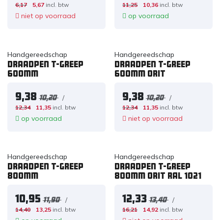
6,17
5,67
incl. btw
11,25
10,36
incl. btw
niet op voorraad
op voorraad
Handgereedschap
Handgereedschap
Draadpen T-greep
Draadpen T-greep
600mm
600mm ORIT
9,38
9,38
/
/
10,20
10,20
12,34
11,35
incl. btw
12,34
11,35
incl. btw
op voorraad
niet op voorraad
Handgereedschap
Handgereedschap
Draadpen T-greep
Draadpen T-greep
800mm
800mm ORIT RAL 1021
10,95
12,33
/
/
11,90
13,40
14,40
13,25
incl. btw
16,21
14,92
incl. btw