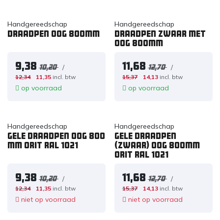
Handgereedschap
Handgereedschap
Draadpen oog 800mm
Draadpen zwaar met
oog 800mm
9,38
11,68
/
/
10,20
12,70
12,34
11,35
incl. btw
15,37
14,13
incl. btw
op voorraad
op voorraad
Handgereedschap
Handgereedschap
Gele draadpen oog 800
Gele draadpen
mm ORIT RAL 1021
(zwaar) oog 800mm
ORIT RAL 1021
9,38
11,68
/
/
10,20
12,70
12,34
11,35
incl. btw
15,37
14,13
incl. btw
niet op voorraad
niet op voorraad