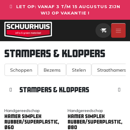
Overslaan naar inhoud
LET OP: VANAF 3 T/M 15 AUGUSTUS ZIJN
WIJ OP VAKANTIE !
Stampers & Kloppers
Schoppen
Bezems
Stelen
Straathamers
Stampers & Kloppers
Handgereedschap
Handgereedschap
Hamer SIMPLEX
Hamer SIMPLEX
rubber/superplastic,
rubber/superplastic,
Ø60
Ø80