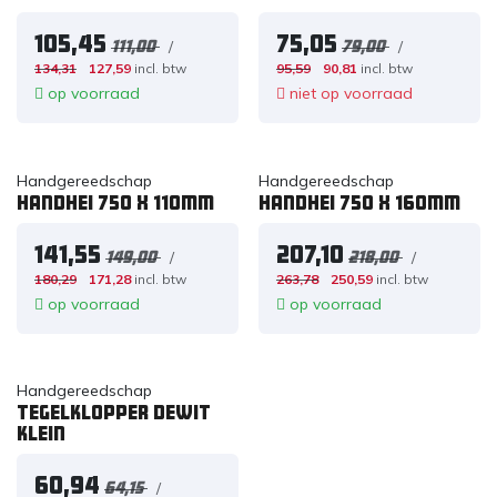
105,45
75,05
/
/
111,00
79,00
134,31
127,59
incl. btw
95,59
90,81
incl. btw
op voorraad
niet op voorraad
Handgereedschap
Handgereedschap
Handhei 750 x 110mm
Handhei 750 x 160mm
141,55
207,10
/
/
149,00
218,00
180,29
171,28
incl. btw
263,78
250,59
incl. btw
op voorraad
op voorraad
Handgereedschap
Tegelklopper dewit
klein
60,94
/
64,15