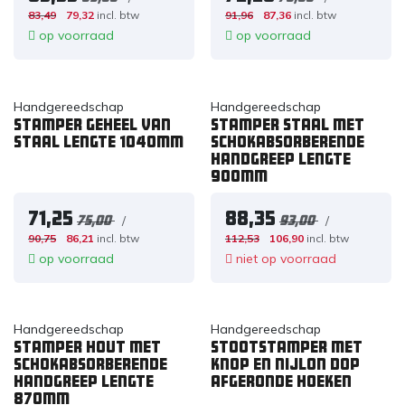
83,49
79,32
incl. btw
91,96
87,36
incl. btw
op voorraad
op voorraad
Handgereedschap
Handgereedschap
Stamper geheel van
Stamper staal met
staal lengte 1040mm
schokabsorberende
handgreep lengte
900mm
71,25
88,35
/
/
75,00
93,00
90,75
86,21
incl. btw
112,53
106,90
incl. btw
op voorraad
niet op voorraad
Handgereedschap
Handgereedschap
Stamper hout met
Stootstamper met
schokabsorberende
knop en nijlon dop
handgreep lengte
afgeronde hoeken
870mm