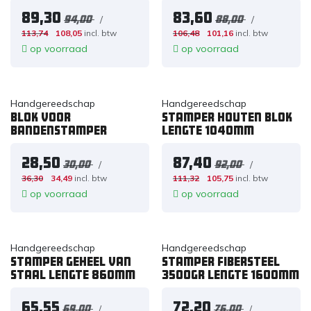
89,30
83,60
/
/
94,00
88,00
113,74
108,05
incl. btw
106,48
101,16
incl. btw
op voorraad
op voorraad
Handgereedschap
Handgereedschap
Blok voor
Stamper houten blok
bandenstamper
lengte 1040mm
28,50
87,40
/
/
30,00
92,00
36,30
34,49
incl. btw
111,32
105,75
incl. btw
op voorraad
op voorraad
Handgereedschap
Handgereedschap
Stamper geheel van
Stamper fibersteel
staal lengte 860mm
3500gr lengte 1600mm
65,55
72,20
/
/
69,00
76,00