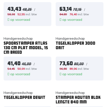
43,43
63,14
/
/
48,25
70,16
58,38
52,55
incl. btw
84,89
76,40
incl. btw
op voorraad
op voorraad
Handgereedschap
Handgereedschap
Spoorstamper ATLAS
Tegelklopper 3000
130 cm plat model, 15
ORIT
cm breed
41,40
73,60
/
/
45,00
80,00
54,45
50,09
incl. btw
96,80
89,06
incl. btw
op voorraad
op voorraad
Handgereedschap
Handgereedschap
Tegelklopper dewit
Stamper houten blok
lengte 840 mm