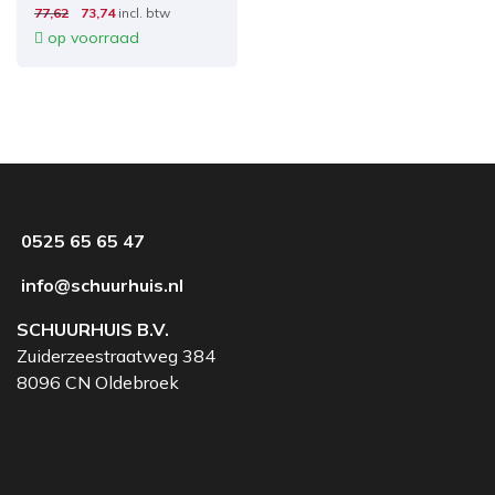
77,62
73,74
incl. btw
op voorraad
0525 65 65 47
info@schuurhuis.nl
SCHUURHUIS B.V.
Zuiderzeestraatweg 384
8096 CN Oldebroek