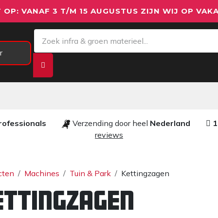
 OP: VANAF 3 T/M 15 AUGUSTUS ZIJN WIJ OP VAKA
r
Meetapparatuur
Aanhangwagens
We
rofessionals ​​
Verzending door heel
Nederland
1
reviews​
cten
Machines
Tuin & Park
Kettingzagen
ettingzagen