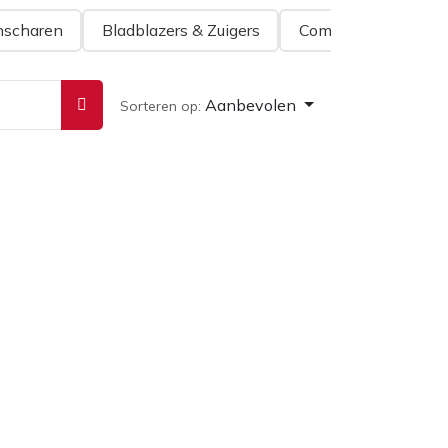
scharen
Bladblazers & Zuigers
Combisysteem
Aanbevolen
Sorteren op: