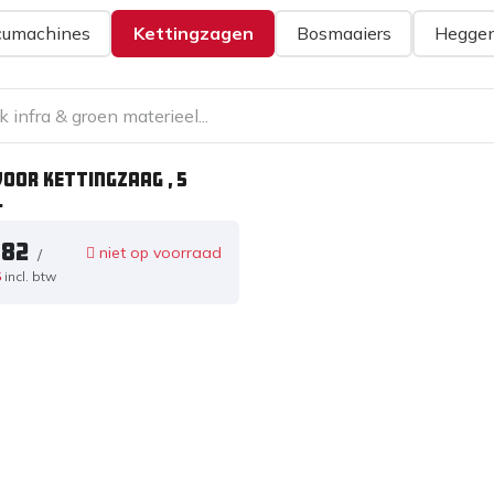
cumachines
Kettingzagen
Bosmaaiers
Heggen
voor kettingzaag , 5
.
,82
niet op voorraad
/
5
incl. btw