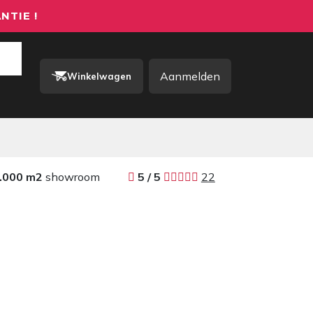
NTIE !
Aanmelden
Winkelwagen
rkkleding / PBM
Contact
.000 m2
showroom
​​
5 / 5 ​
22