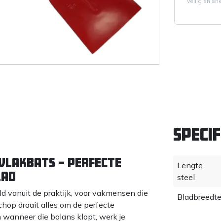
Veilig en sn
Specif
Vlakbats – Perfecte
Lengte
lad
steel
vanuit de praktijk, voor vakmensen die
Bladbreedt
chop draait alles om de perfecte
 wanneer die balans klopt, werk je