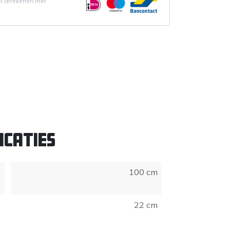
el afrekenen met
icaties
100 cm
e
22 cm