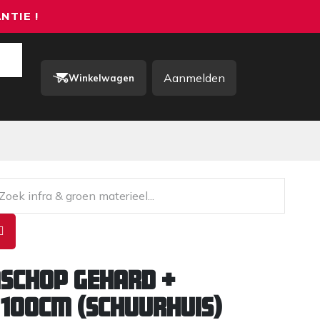
NTIE !
Aanmelden
Winkelwagen
rkkleding / PBM
Contact
schop gehard +
 100cm (SCHUURHUIS)