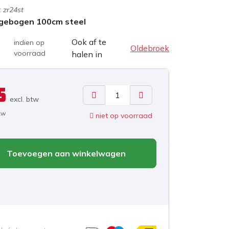
:
zr24st
 gebogen 100cm steel
Ook af te
indien op
Oldebroek
voorraad
halen in
5
excl. b
tw
btw
niet op voorraad
Toevoegen aan winkelwagen