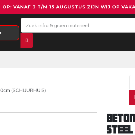
 OP: VANAF 3 T/M 15 AUGUSTUS ZIJN WIJ OP VAKA
r
Meetapparatuur
Aanhangwagens
We
100cm (SCHUURHUIS)
Beton
steel