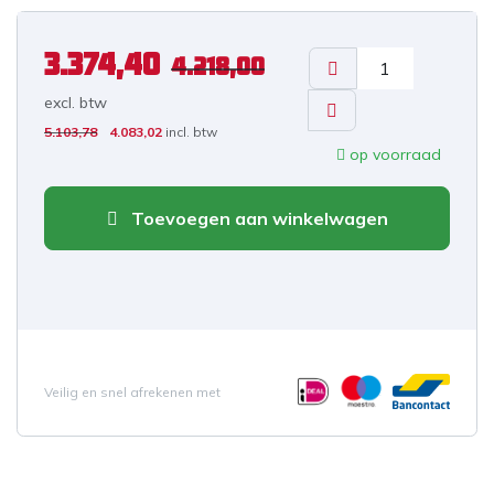
3.374,40
4.218,00
excl. b
tw
5.103,78
4.083,02
incl. btw
op voorraad
Toevoegen aan winkelwagen
Veilig en snel afrekenen met