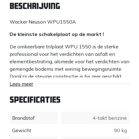
Beschrijving
Wacker Neuson WPU1550A
De kleinste schakelplaat op de markt !
De omkeerbare trilplaat WPU 1550 is de sterke
professional voor het verdichten van asfalt en
elementbestrating, alsmede voor het verdichten van
gemengde bodems met weinig bewegingsruimte.
Dankzij de stevige constructie is hij zeer geschikt
voor professionel en continu gebruik in de tuinbouw
Lees meer
en voor hovenierswerk, alsmede voor de
wegenbouw, bijvoorbeeld voor het verdichten van
Specificaties
grindachtige zandbodems, straten en
parkeerplaatsen.
Brandstof
4-takt benzine
Met behulp van de ongeëvenaarde
geïntegreerde
transportwals
kan de WPU 1550 op de
Gewicht
90 kg
bouwplaats probleemloos en zonder grote