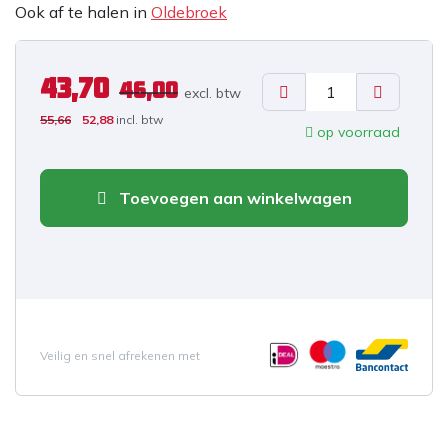
Ook af te halen in
Oldebroek
43,70
46,00
excl. b
tw
55,66
52,88
incl. btw
op voorraad
Toevoegen aan winkelwagen
Veilig en snel afrekenen met