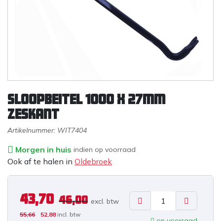
Sloopbeitel 1000 x 27mm
zeskant
Artikelnummer:
WIT7404
Morgen in huis
indien op voorraad
Ook af te halen in
Oldebroek
43,70
46,00
excl. b
tw
55,66
52,88
incl. btw
op voorraad