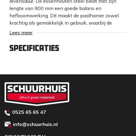
levensduur. De essenhouten steel biedt met zijn
lengte van 900 mm een goede balans en
hefboomwerking. Dit maakt de paalhamer zowel
krachtig als gemakkelijk in gebruik, waarbij de
essenhouten steel bekend staat om zijn sterkte en
Lees meer
flexibiliteit.
Specificaties
0525 65 65 47
info@schuurhuis.nl