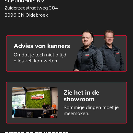
SCHUURHUIS B.V.
Zuiderzeestraatweg 384
8096 CN Oldebroek