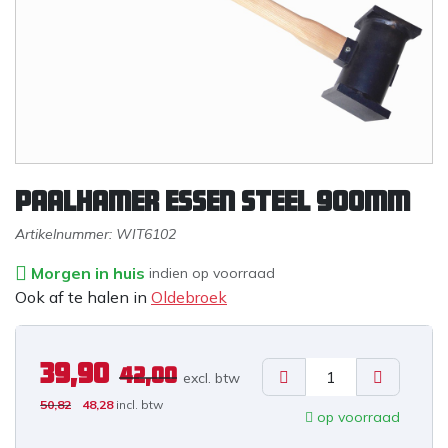
Paalhamer essen steel 900mm
Artikelnummer:
WIT6102
Morgen in huis
indien op voorraad
Ook af te halen in
Oldebroek
39,90
42,00
excl. b
tw
50,82
48,28
incl. btw
op voorraad