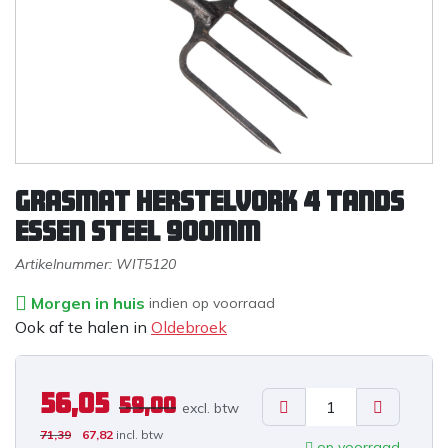
Grasmat herstelvork 4 tands
essen steel 900mm
Artikelnummer:
WIT5120
Morgen in huis
indien op voorraad
Ook af te halen in
Oldebroek
56,05
59,00
excl. b
tw
71,39
67,82
incl. btw
op voorraad