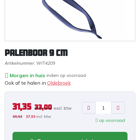
Palenboor 9 cm
Artikelnummer:
WIT4209
Morgen in huis
indien op voorraad
Ook af te halen in
Oldebroek
31,35
33,00
excl. b
tw
39,93
37,93
incl. btw
op voorraad