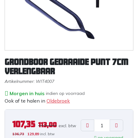
Grondboor gedraaide punt 7cm
verlengbaar
Artikelnummer:
WIT4007
Morgen in huis
indien op voorraad
Ook af te halen in
Oldebroek
107,35
113,00
excl. b
tw
136,73
129,89
incl. btw
op voorraad