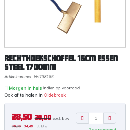
Rechthoekschoffel 16cm essen
steel 1700mm
Artikelnummer:
WIT3816S
Morgen in huis
indien op voorraad
Ook af te halen in
Oldebroek
28,50
30,00
excl. b
tw
36,30
34,49
incl. btw
op voorraad