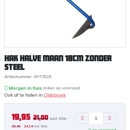
Hak halve maan 18cm zonder
steel
Artikelnummer:
WIT3518
Morgen in huis
indien op voorraad
Ook af te halen in
Oldebroek
19,95
21,00
excl. b
tw
25,41
24,14
incl. btw
op voorraad