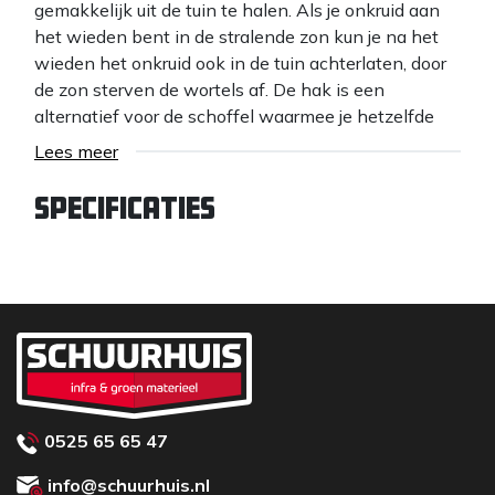
gemakkelijk uit de tuin te halen. Als je onkruid aan
het wieden bent in de stralende zon kun je na het
wieden het onkruid ook in de tuin achterlaten, door
de zon sterven de wortels af. De hak is een
alternatief voor de schoffel waarmee je hetzelfde
werk doet alleen niet trekkend maar door middel
Lees meer
van de duwende beweging.
Specificaties
0525 65 65 47
info@schuurhuis.nl