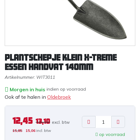
Plantschepje klein X-treme
essen handvat 140mm
Artikelnummer:
WIT3011
Morgen in huis
indien op voorraad
Ook af te halen in
Oldebroek
12,45
13,10
excl. b
tw
15,85
15,06
incl. btw
op voorraad