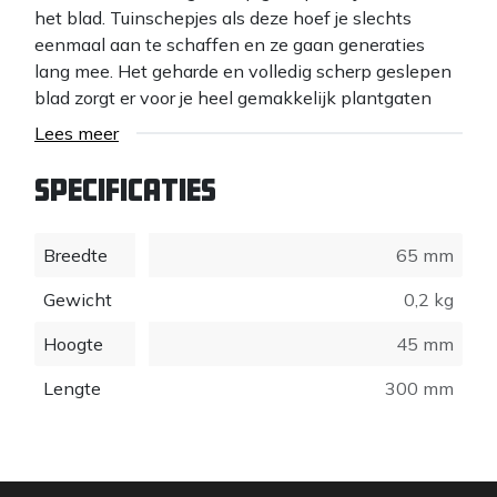
het blad. Tuinschepjes als deze hoef je slechts
eenmaal aan te schaffen en ze gaan generaties
lang mee. Het geharde en volledig scherp geslepen
blad zorgt er voor je heel gemakkelijk plantgaten
kunt maken in je tuin. Zandgrond, kleigrond,
Lees meer
veengrond, grond met oude wortels, een DeWit®
schepje snijdt er gewoon door heen en zorgt dat
Specificaties
jouw plant komt waar jij hem wilt hebben. De
handgreep van dit tuinschopje is gemaakt van
Breedte
65 mm
Europees essen hout.
Gewicht
0,2 kg
Hoogte
45 mm
Lengte
300 mm