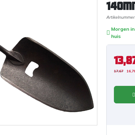
140m
Artikelnummer
Morgen in
huis
13,8
17,67
16,7