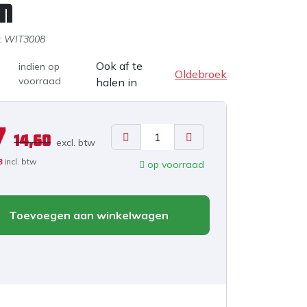
m
:
WIT3008
Ook af te
indien op
Oldebroek
voorraad
halen in
7
14,60
excl. b
tw
8
incl. btw
op voorraad
Toevoegen aan winkelwagen