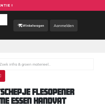
NTIE !
Aanmelden
Winkelwagen
rkkleding / PBM
Contact
schepje flesopener
me essen handvat