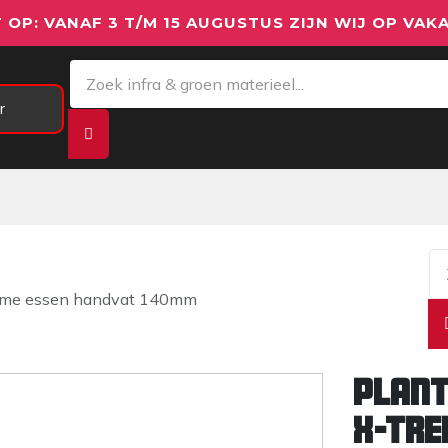
 OP: VANAF 3 T/M 15 AUGUSTUS ZIJN WIJ OP VAKA
r
Meetapparatuur
Aanhangwagens
We
reme essen handvat 140mm
Plant
X-tre